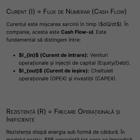
Curent (I) = Flux de Numerar (Cash Flow)
Curentul este mișcarea sarcinii în timp ($dQ/dt$). În
companie, acesta este
Cash Flow-ul
. Este
fundamental să distingem între:
$I_{in}$ (Curent de intrare):
Venituri
operaționale și injecții de capital (Equity/Debt).
$I_{out}$ (Curent de ieșire):
Cheltuieli
operaționale (OPEX) și investiții (CAPEX).
Rezistență (R) = Frecare Operațională și
Ineficiențe
Rezistența disipă energia sub formă de căldură. În
modelul nostru, $R$ reprezintă tot ceea ce împiedică