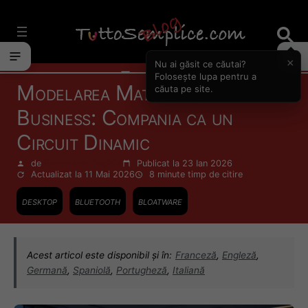
Vai
al
contenuto
×
Nu ai găsit ce căutai?
Formare
Folosește lupa pentru a
Modelarea Matematică în
căuta pe site.
Business: Compania ca un
Circuit Dinamic
de
Francesco Zinghinì
Publicat la 23 Ian 2026
Actualizat la 11 Mai 2026
8 minute
timp de citire
desktop
bluetooth
bloatware
Acest articol este disponibil și în:
Franceză
,
Engleză
,
Germană
,
Spaniolă
,
Portugheză
,
Italiană