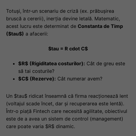
Totuși, într-un scenariu de criză (ex. prăbușirea
bruscă a cererii), inerția devine letală. Matematic,
acest lucru este determinat de
Constanta de Timp
($tau$)
a afacerii:
$tau = R cdot C$
$R$ (Rigiditatea costurilor):
Cât de greu este
să tai costurile?
$C$ (Rezerve):
Cât numerar avem?
Un $tau$ ridicat înseamnă că firma reacționează lent
(voltajul scade încet, dar și recuperarea este lentă).
Într-o piață Fintech care necesită agilitate, obiectivul
este de a avea un sistem de control (management)
care poate varia $R$ dinamic.