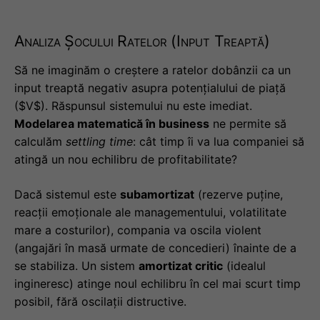
Analiza Șocului Ratelor (Input Treaptă)
Să ne imaginăm o creștere a ratelor dobânzii ca un
input treaptă negativ asupra potențialului de piață
($V$). Răspunsul sistemului nu este imediat.
Modelarea matematică în business
ne permite să
calculăm
settling time
: cât timp îi va lua companiei să
atingă un nou echilibru de profitabilitate?
Dacă sistemul este
subamortizat
(rezerve puține,
reacții emoționale ale managementului, volatilitate
mare a costurilor), compania va oscila violent
(angajări în masă urmate de concedieri) înainte de a
se stabiliza. Un sistem
amortizat critic
(idealul
ingineresc) atinge noul echilibru în cel mai scurt timp
posibil, fără oscilații distructive.