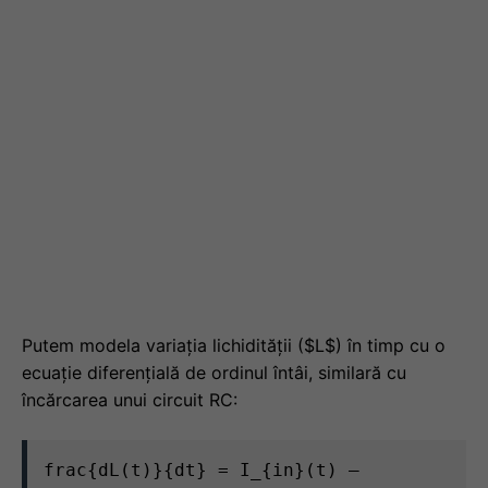
Putem modela variația lichidității ($L$) în timp cu o
ecuație diferențială de ordinul întâi, similară cu
încărcarea unui circuit RC:
frac{dL(t)}{dt} = I_{in}(t) –