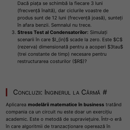
Dacă piața se schimbă la fiecare 3 luni
(frecvență înaltă), dar ciclurile voastre de
produs sunt de 12 luni (frecvență joasă), sunteți
în afara benzii. Semnalul nu trece.
Stress Test al Condensatorilor:
Simulați
scenarii în care $I_{in}$ scade la zero. Este $C$
(rezerva) dimensionată pentru a acoperi $3tau$
(trei constante de timp) necesare pentru
restructurarea costurilor ($R$)?
Concluzii: Inginerul la Cârmă
#
Aplicarea
modelării matematice în business
tratând
compania ca un circuit nu este doar un exercițiu
academic. Este o metodă de supraviețuire. Într-o eră
în care algoritmii de tranzacționare operează în