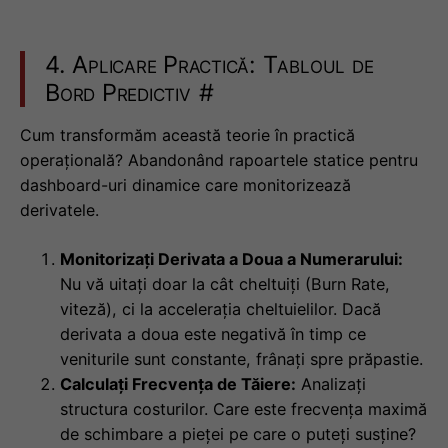
4. Aplicare Practică: Tabloul de
Bord Predictiv
#
Cum transformăm această teorie în practică
operațională? Abandonând rapoartele statice pentru
dashboard-uri dinamice care monitorizează
derivatele.
Monitorizați Derivata a Doua a Numerarului:
Nu vă uitați doar la cât cheltuiți (Burn Rate,
viteză), ci la accelerația cheltuielilor. Dacă
derivata a doua este negativă în timp ce
veniturile sunt constante, frânați spre prăpastie.
Calculați Frecvența de Tăiere:
Analizați
structura costurilor. Care este frecvența maximă
de schimbare a pieței pe care o puteți susține?