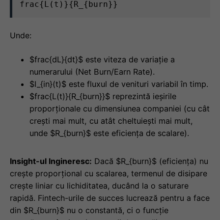
frac{L(t)}{R_{burn}}
Unde:
$frac{dL}{dt}$ este viteza de variație a
numerarului (Net Burn/Earn Rate).
$I_{in}(t)$ este fluxul de venituri variabil în timp.
$frac{L(t)}{R_{burn}}$ reprezintă ieșirile
proporționale cu dimensiunea companiei (cu cât
crești mai mult, cu atât cheltuiești mai mult,
unde $R_{burn}$ este eficiența de scalare).
Insight-ul Ingineresc:
Dacă $R_{burn}$ (eficiența) nu
crește proporțional cu scalarea, termenul de disipare
crește liniar cu lichiditatea, ducând la o saturare
rapidă. Fintech-urile de succes lucrează pentru a face
din $R_{burn}$ nu o constantă, ci o funcție