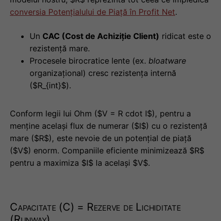
conversia Potențialului de Piață în Profit Net
.
Un
CAC (Cost de Achiziție Client)
ridicat este o
rezistență mare.
Procesele birocratice lente (ex.
bloatware
organizațional) cresc rezistența internă
($R_{int}$).
Conform legii lui Ohm ($V = R cdot I$), pentru a
menține același flux de numerar ($I$) cu o rezistență
mare ($R$), este nevoie de un potențial de piață
($V$) enorm. Companiile eficiente minimizează $R$
pentru a maximiza $I$ la același $V$.
Capacitate (C) = Rezerve de Lichiditate
(Runway)