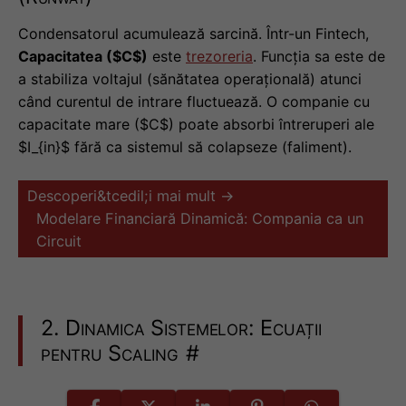
Condensatorul acumulează sarcină. Într-un Fintech,
Capacitatea ($C$)
este
trezoreria
. Funcția sa este de
a stabiliza voltajul (sănătatea operațională) atunci
când curentul de intrare fluctuează. O companie cu
capacitate mare ($C$) poate absorbi întreruperi ale
$I_{in}$ fără ca sistemul să colapseze (faliment).
Descoperi&tcedil;i mai mult →
Modelare Financiară Dinamică: Compania ca un
Circuit
2. Dinamica Sistemelor: Ecuații
pentru Scaling
#