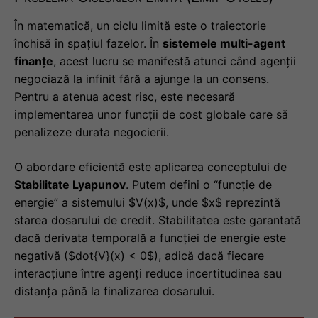
În matematică, un ciclu limită este o traiectorie
închisă în spațiul fazelor. În
sistemele multi-agent
finanțe
, acest lucru se manifestă atunci când agenții
negociază la infinit fără a ajunge la un consens.
Pentru a atenua acest risc, este necesară
implementarea unor funcții de cost globale care să
penalizeze durata negocierii.
O abordare eficientă este aplicarea conceptului de
Stabilitate Lyapunov
. Putem defini o “funcție de
energie” a sistemului $V(x)$, unde $x$ reprezintă
starea dosarului de credit. Stabilitatea este garantată
dacă derivata temporală a funcției de energie este
negativă ($dot{V}(x) < 0$), adică dacă fiecare
interacțiune între agenți reduce incertitudinea sau
distanța până la finalizarea dosarului.