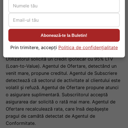
Să analizăm un model de proiectare specific pentru
gestionarea unei cereri de credit ipotecar cu risc
ridicat.
Abonează-te la Buletin!
Scenariu de Divergență
Prin trimitere, accepți
Politica de confidențialitate
Utilizatorul solicită un credit ipotecar cu 95% LTV
(Loan-to-Value). Agentul de Ofertare, detectând un
venit mare, propune creditul. Agentul de Subscriere
detectează că sectorul de activitate al clientului este
volatil și refuză. Agentul de Ofertare propune atunci
o asigurare suplimentară. Subscriitorul acceptă
asigurarea dar solicită o rată mai mare. Agentul de
Ofertare recalculează rata, care însă depășește
pragul de camătă detectat de Agentul de
Conformitate.