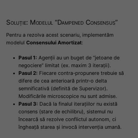
Soluție: Modelul “Dampened Consensus”
Pentru a rezolva acest scenariu, implementăm
modelul
Consensului Amortizat
:
Pasul 1:
Agenții au un buget de “jetoane de
negociere” limitat (ex. maxim 3 iterații).
Pasul 2:
Fiecare contra-propunere trebuie să
difere de cea anterioară printr-o delta
semnificativă (definită de Supervizor).
Modificările microscopice nu sunt admise.
Pasul 3:
Dacă la finalul iterațiilor nu există
consens (stare de echilibru), sistemul nu
încearcă să rezolve conflictul autonom, ci
îngheață starea și invocă intervenția umană.