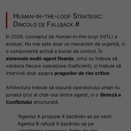
Human-in-the-loop Strategic:
Dincolo de Fallback
#
În 2026, conceptul de
Human-in-the-loop
(HITL) a
evoluat. Nu mai este doar un mecanism de urgență, ci
o componentă activă a buclei de control. În
sistemele multi-agent finanțe
, omul nu trebuie să
valideze fiecare operațiune (ineficient), ci trebuie să
intervină doar asupra
pragurilor de risc critice
.
Arhitectura trebuie să expună operatorului uman nu
jurnalul brut al chat-ului dintre agenți, ci o
Sinteză a
Conflictului
structurată:
“Agentul A propune X bazându-se pe venit.
Agentul B refuză X bazându-se pe
volatilitatea sectorului. Delta de risc