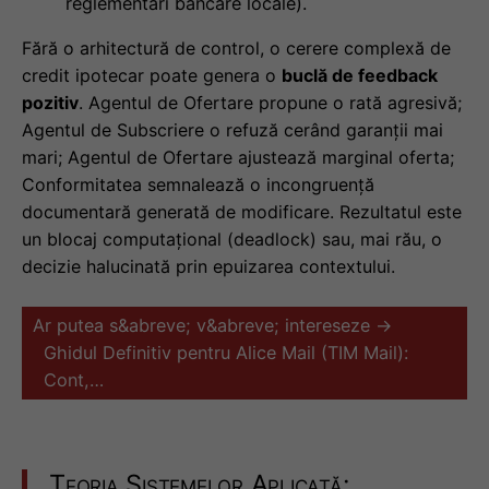
reglementări bancare locale).
Fără o arhitectură de control, o cerere complexă de
credit ipotecar poate genera o
buclă de feedback
pozitiv
. Agentul de Ofertare propune o rată agresivă;
Agentul de Subscriere o refuză cerând garanții mai
mari; Agentul de Ofertare ajustează marginal oferta;
Conformitatea semnalează o incongruență
documentară generată de modificare. Rezultatul este
un blocaj computațional (deadlock) sau, mai rău, o
decizie halucinată prin epuizarea contextului.
Ar putea s&abreve; v&abreve; intereseze →
Ghidul Definitiv pentru Alice Mail (TIM Mail):
Cont,…
Teoria Sistemelor Aplicată: