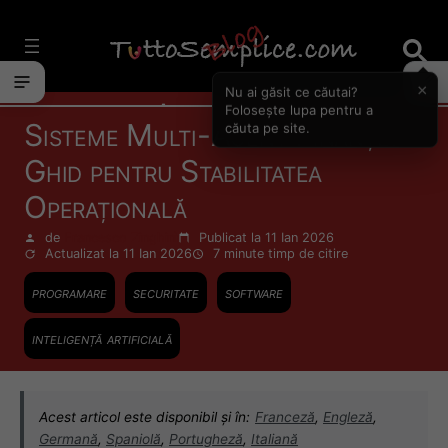
Vai
al
contenuto
×
Nu ai găsit ce căutai?
Actualitate
Folosește lupa pentru a
Sisteme Multi-Agent Finanțe:
căuta pe site.
Ghid pentru Stabilitatea
Operațională
de
Francesco Zinghinì
Publicat la 11 Ian 2026
Actualizat la 11 Ian 2026
7 minute
timp de citire
programare
securitate
software
inteligență artificială
Acest articol este disponibil și în:
Franceză
,
Engleză
,
Germană
,
Spaniolă
,
Portugheză
,
Italiană