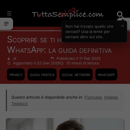
Vai
al
contenuto
×
Non hai trovato quello che
Internet
cercavi? Usa la lente per
Scoprire se ti hanno salvato su
cercare altro sul sito.
WhatsApp: la guida definitiva
di
Francesco Zinghinì
Pubblicato il 11 Feb 2025
Aggiornato il 02 Gen 2026
15 minuti
di lettura
privacy
guida pratica
social network
whatsapp
Questo articolo è disponibile anche in:
Francese
,
Inglese
,
Tedesco