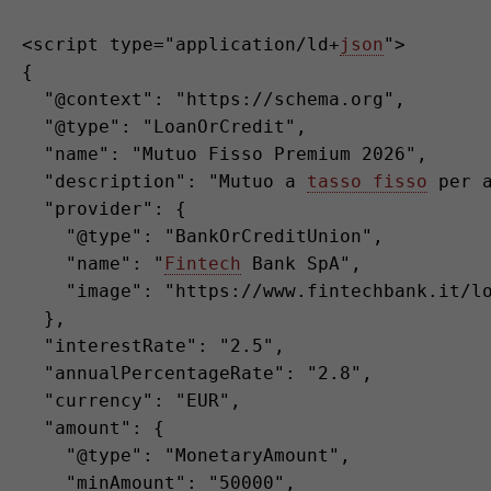
<script type="application/ld+
json
">

{

  "@context": "https://schema.org",

  "@type": "LoanOrCredit",

  "name": "Mutuo Fisso Premium 2026",

  "description": "Mutuo a 
tasso fisso
 per 
  "provider": {

    "@type": "BankOrCreditUnion",

    "name": "
Fintech
 Bank SpA",

    "image": "https://www.fintechbank.it/lo
  },

  "interestRate": "2.5",

  "annualPercentageRate": "2.8",

  "currency": "EUR",

  "amount": {

    "@type": "MonetaryAmount",

    "minAmount": "50000",
