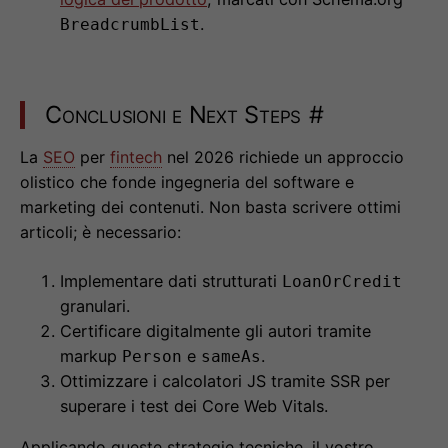
.
BreadcrumbList
Conclusioni e Next Steps
#
La
SEO
per
fintech
nel 2026 richiede un approccio
olistico che fonde ingegneria del software e
marketing dei contenuti. Non basta scrivere ottimi
articoli; è necessario:
Implementare dati strutturati
LoanOrCredit
granulari.
Certificare digitalmente gli autori tramite
markup
e
.
Person
sameAs
Ottimizzare i calcolatori JS tramite SSR per
superare i test dei Core Web Vitals.
Applicando queste strategie tecniche, il vostro