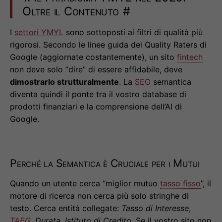
Oltre il Contenuto
#
I
settori YMYL
sono sottoposti ai filtri di qualità più
rigorosi. Secondo le linee guida dei Quality Raters di
Google (aggiornate costantemente), un sito
fintech
non deve solo “dire” di essere affidabile, deve
dimostrarlo strutturalmente
. La
SEO
semantica
diventa quindi il ponte tra il vostro database di
prodotti finanziari e la comprensione dell’AI di
Google.
Perché la Semantica è Cruciale per i Mutui
Quando un utente cerca “miglior mutuo
tasso fisso
”, il
motore di ricerca non cerca più solo stringhe di
testo. Cerca entità collegate:
Tasso di Interesse
,
TAEG
,
Durata
,
Istituto di Credito
. Se il vostro sito non