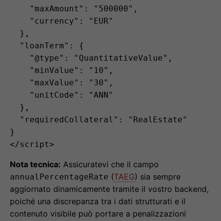
    "maxAmount": "500000",

    "currency": "EUR"

  },

  "loanTerm": {

    "@type": "QuantitativeValue",

    "minValue": "10",

    "maxValue": "30",

    "unitCode": "ANN"

  },

  "requiredCollateral": "RealEstate"

}

Nota tecnica:
Assicuratevi che il campo
(
TAEG
) sia sempre
annualPercentageRate
aggiornato dinamicamente tramite il vostro backend,
poiché una discrepanza tra i dati strutturati e il
contenuto visibile può portare a penalizzazioni