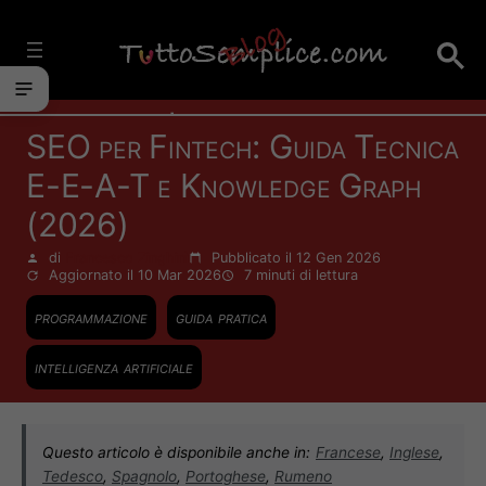
Vai
al
contenuto
Informatica
SEO per Fintech: Guida Tecnica
E-E-A-T e Knowledge Graph
(2026)
di
Francesco Zinghinì
Pubblicato il 12 Gen 2026
Aggiornato il 10 Mar 2026
7 minuti
di lettura
programmazione
guida pratica
intelligenza artificiale
Questo articolo è disponibile anche in:
Francese
,
Inglese
,
Tedesco
,
Spagnolo
,
Portoghese
,
Rumeno