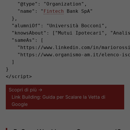
    "@type": "Organization",

    "name": "
Fintech
 Bank SpA"

  },

  "alumniOf": "Università Bocconi",

  "knowsAbout": ["Mutui Ipotecari", "Analis
  "sameAs": [

    "https://www.linkedin.com/in/mariorossi
    "https://www.organismo-am.it/elenco-isc
  ]

}

Scopri di più →
Link Building: Guida per Scalare la Vetta di
Google