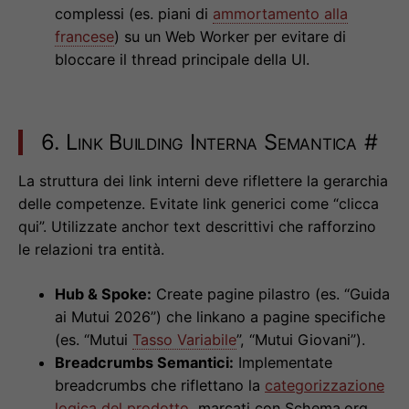
complessi (es. piani di
ammortamento alla
francese
) su un Web Worker per evitare di
bloccare il thread principale della UI.
6. Link Building Interna Semantica
#
La struttura dei link interni deve riflettere la gerarchia
delle competenze. Evitate link generici come “clicca
qui”. Utilizzate anchor text descrittivi che rafforzino
le relazioni tra entità.
Hub & Spoke:
Create pagine pilastro (es. “Guida
ai Mutui 2026”) che linkano a pagine specifiche
(es. “Mutui
Tasso Variabile
”, “Mutui Giovani”).
Breadcrumbs Semantici:
Implementate
breadcrumbs che riflettano la
categorizzazione
logica del prodotto
, marcati con Schema.org