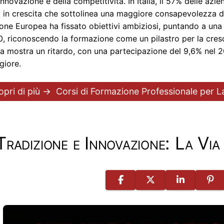
’innovazione e della competitività. In Italia, il 57% delle az
 in crescita che sottolinea una maggiore consapevolezza de
ione Europea ha fissato obiettivi ambiziosi, puntando a una 
, riconoscendo la formazione come un pilastro per la cresci
alia mostra un ritardo, con una partecipazione del 9,6% nel
iore.
opri di più →
Corsi di Formazione Professionale per L
Tradizione e Innovazione: La Via