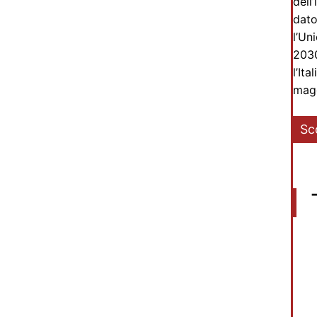
dell
dato
l’Un
2030
l’It
magg
Sc