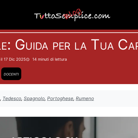
Formazione
e: Guida per la Tua Car
il 17 Dic 2025
14 minuti
di lettura
docenti
,
Tedesco
,
Spagnolo
,
Portoghese
,
Rumeno