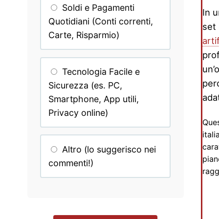
Soldi e Pagamenti
In u
Quotidiani (Conti correnti,
set
Carte, Risparmio)
arti
pro
un’
Tecnologia Facile e
per
Sicurezza (es. PC,
adat
Smartphone, App utili,
Privacy online)
Ques
ital
cara
Altro (lo suggerisco nei
pian
commenti!)
ragg