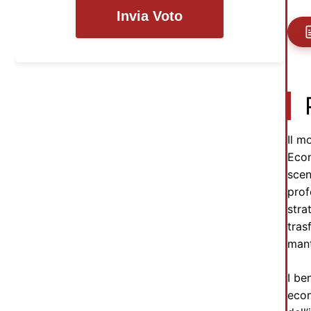
Invia Voto
Il m
Econ
scen
prof
stra
tras
mant
I be
econ