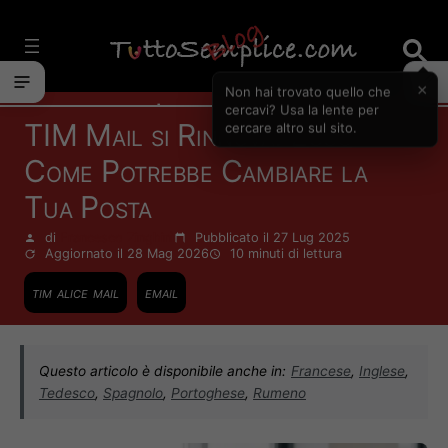
Vai
al
contenuto
×
Non hai trovato quello che
Informatica
cercavi? Usa la lente per
TIM Mail si Rinnova: Ecco
cercare altro sul sito.
Come Potrebbe Cambiare la
Tua Posta
di
Francesco Zinghinì
Pubblicato il 27 Lug 2025
Aggiornato il 28 Mag 2026
10 minuti
di lettura
tim alice mail
email
Questo articolo è disponibile anche in:
Francese
,
Inglese
,
Tedesco
,
Spagnolo
,
Portoghese
,
Rumeno