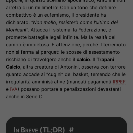
Eppure, in questo scenario apocalittico, Antonini non
arretra di un millimetro! Con un tono che definire
combattivo è un eufemismo, il presidente ha
dichiarato:
“Non mollo, resisterò come l’ultimo dei
Mohicani”
. Attacca il sistema, la Federazione, e
promette battaglie legali infinite. Ma la realtà del
campo è impietosa. E attenzione, perché il terremoto
non si ferma al parquet: le scosse di assestamento
rischiano di travolgere anche il
calcio
. Il
Trapani
Calcio
, altra creatura di Antonini, osserva con terrore
quanto accade ai “cugini” del basket, temendo che le
irregolarità amministrative (mancati pagamenti
IRPEF
e
IVA
) possano portare a penalizzazioni devastanti
anche in Serie C.
In Breve (
TL;DR
)
#