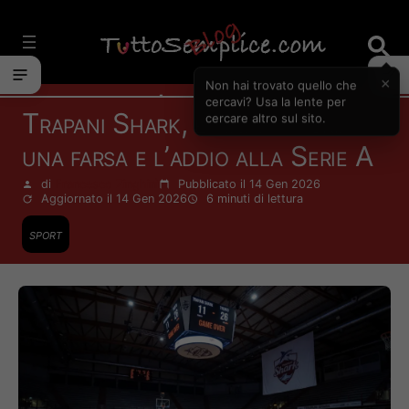
Vai
al
contenuto
×
Non hai trovato quello che
Attualità
cercavi? Usa la lente per
Trapani Shark, è finita: storia di
cercare altro sul sito.
una farsa e l’addio alla Serie A
di
Francesco Zinghinì
Pubblicato il 14 Gen 2026
Aggiornato il 14 Gen 2026
6 minuti
di lettura
sport