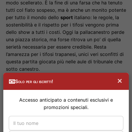
modo scellerato. È la fine di una farsa che ha tenuto
tutti col fiato sospeso, ma è anche un monito potente
per tutto il mondo dello
sport
italiano: le regole, la
sostenibilità e il rispetto per i tifosi vengono prima
dello show a tutti i costi. Oggi la pallacanestro perde
una piazza storica, ma forse ritrova un po’ di quella
serietà necessaria per essere credibile. Resta
l’amarezza per i tifosi trapanesi, unici veri sconfitti di
questa partita giocata più nelle aule di tribunale che
sotto canestro.
×
📧
Solo per gli iscritti!
Domande frequenti
#
Accesso anticipato a contenuti esclusivi e
promozioni speciali.