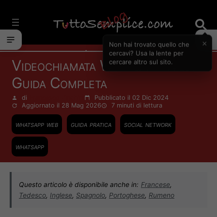
Vai
al
contenuto
×
Non hai trovato quello che
Internet
cercavi? Usa la lente per
Videochiamata WhatsApp Web:
cercare altro sul sito.
Guida Completa
di
Francesco Zinghinì
Pubblicato il 02 Dic 2024
Aggiornato il 28 Mag 2026
7 minuti
di lettura
whatsapp web
guida pratica
social network
whatsapp
Questo articolo è disponibile anche in:
Francese
,
Tedesco
,
Inglese
,
Spagnolo
,
Portoghese
,
Rumeno