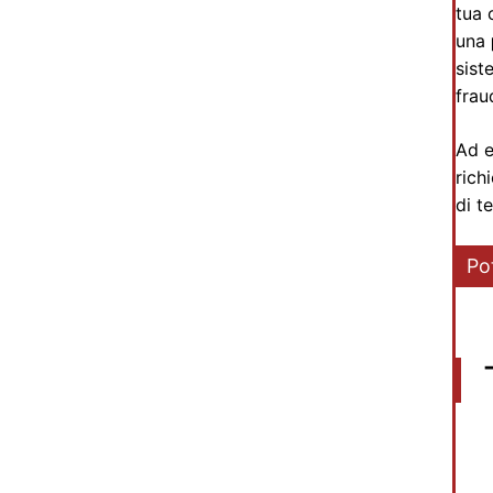
tua 
una
sist
frau
Ad e
rich
di t
Po