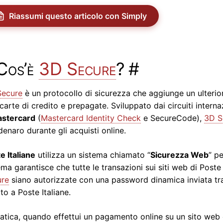
Riassumi questo articolo con Simply
Cos’è
3D Secure
?
#
Secure
è un protocollo di sicurezza che aggiunge un ulteriore
carte di credito e prepagate. Sviluppato dai circuiti interna
stercard
(
Mastercard Identity Check
e SecureCode),
3D S
denaro durante gli acquisti online.
e Italiane
utilizza un sistema chiamato “
Sicurezza Web
” p
ema garantisce che tutte le transazioni sui siti web di Poste 
ure
siano autorizzate con una password dinamica inviata t
ito a Poste Italiane.
ratica, quando effettui un pagamento online su un sito we