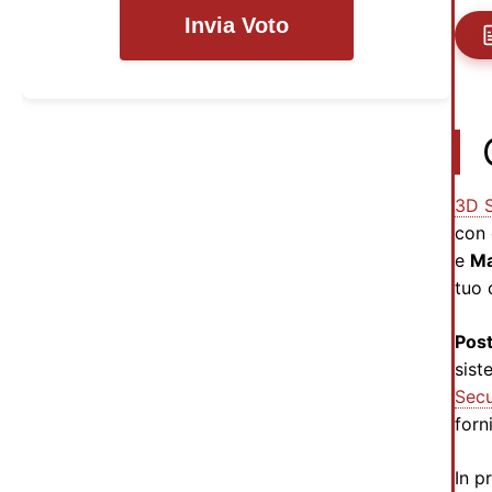
Invia Voto
3D 
con 
e
Ma
tuo 
Post
sist
Sec
forn
In p