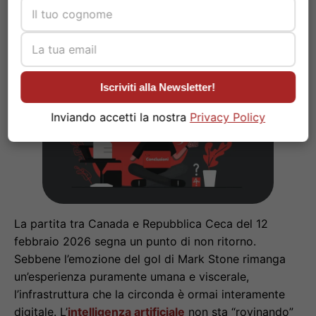
Conclusioni
#
Iscriviti alla Newsletter!
Inviando accetti la nostra
Privacy Policy
La partita tra Canada e Repubblica Ceca del 12
febbraio 2026 segna un punto di non ritorno.
Sebbene l’emozione del gol di Mark Stone rimanga
un’esperienza puramente umana e viscerale,
l’infrastruttura che la circonda è ormai interamente
digitale. L’
intelligenza artificiale
non sta “rovinando”