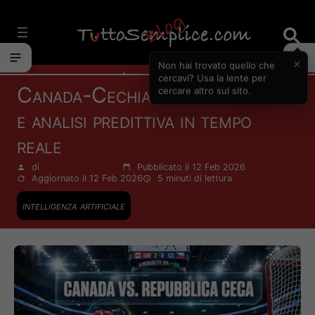
Vai
al
contenuto
×
Non hai trovato quello che
Attualità
cercavi? Usa la lente per
Canada-Cechia: tracking ottico
cercare altro sul sito.
e analisi predittiva in tempo
reale
di
Francesco Zinghinì
Pubblicato il 12 Feb 2026
Aggiornato il 12 Feb 2026
5 minuti
di lettura
intelligenza artificiale