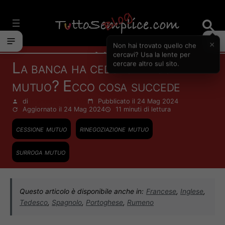
Vai
al
contenuto
×
Non hai trovato quello che
Mutui
cercavi? Usa la lente per
La banca ha ceduto il tuo
cercare altro sul sito.
mutuo? Ecco cosa succede
di
Francesco Zinghinì
Pubblicato il 24 Mag 2024
Aggiornato il 24 Mag 2024
11 minuti
di lettura
cessione mutuo
rinegoziazione mutuo
surroga mutuo
Questo articolo è disponibile anche in:
Francese
,
Inglese
,
Tedesco
,
Spagnolo
,
Portoghese
,
Rumeno