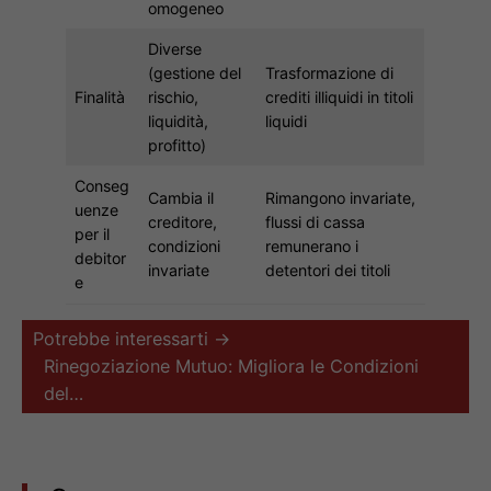
omogeneo
Diverse
(gestione del
Trasformazione di
Finalità
rischio,
crediti illiquidi in titoli
liquidità,
liquidi
profitto)
Conseg
Cambia il
Rimangono invariate,
uenze
creditore,
flussi di cassa
per il
condizioni
remunerano i
debitor
invariate
detentori dei titoli
e
Potrebbe interessarti →
Rinegoziazione Mutuo: Migliora le Condizioni
del…