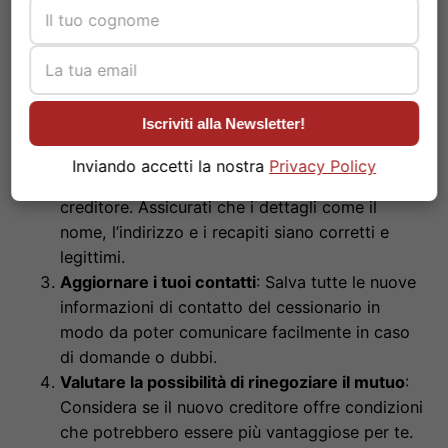
Leggere attentamente la documentazione
:
Prima di tutto, prendi il tempo necessario per
esaminare con attenzione tutti i documenti
ricevuti. Questo ti aiuterà a comprendere
chiaramente i termini della cessione e le
Iscriviti alla Newsletter!
eventuali modifiche.
Verificare i dati del nuovo creditore
: Controlla
Inviando accetti la nostra
Privacy Policy
accuratamente le informazioni relative al nuovo
creditore. Assicurati che i dettagli come il
nome, l’indirizzo e i recapiti siano corretti e
legittimi.
Aggiornare i tuoi contatti
: Salva tutte le nuove
informazioni di contatto del cessionario in
modo da poter comunicare facilmente in caso
di domande o dubbi.
Valutare la possibilità di rinegoziare il mutuo
:
Considera se il nuovo creditore offre condizioni
che potrebbero essere più vantaggiose per te.