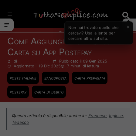
Vai
al
contenuto
×
Non hai trovato quello che
Carte
cercavi? Usa la lente per
Come Aggiungere una Seconda
cercare altro sul sito.
Carta su App Postepay
di
Francesco Zinghinì
Pubblicato il 09 Gen 2025
Aggiornato il 19 Dic 2025
7 minuti
di lettura
poste italiane
bancoposta
carta prepagata
postepay
carta di debito
Questo articolo è disponibile anche in:
Francese
,
Inglese
,
Tedesco