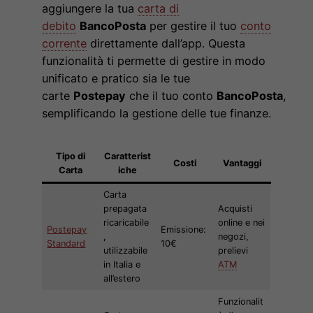
aggiungere la tua
carta di
debito
BancoPosta
per gestire il tuo
conto
corrente
direttamente dall’app. Questa
funzionalità ti permette di gestire in modo
unificato e pratico sia le tue
carte
Postepay
che il tuo conto
BancoPosta
,
semplificando la gestione delle tue finanze.
Tipo di
Caratterist
Costi
Vantaggi
Carta
iche
Carta
prepagata
Acquisti
ricaricabile
online e nei
Postepay
Emissione:
,
negozi,
Standard
10€
utilizzabile
prelievi
in Italia e
ATM
all’estero
Funzionalit