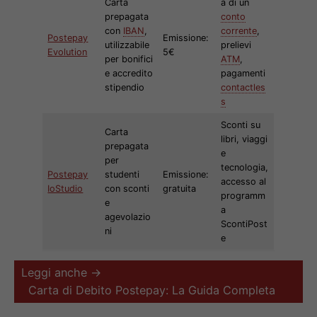
Carta
à di un
prepagata
conto
con
IBAN
,
corrente
,
Postepay
Emissione:
utilizzabile
prelievi
Evolution
5€
per bonifici
ATM
,
e accredito
pagamenti
stipendio
contactles
s
Sconti su
Carta
libri, viaggi
prepagata
e
per
tecnologia,
Postepay
studenti
Emissione:
accesso al
IoStudio
con sconti
gratuita
programm
e
a
agevolazio
ScontiPost
ni
e
Leggi anche →
Carta di Debito Postepay: La Guida Completa