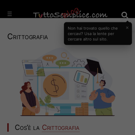
Vai
al
contenuto
×
Non hai trovato quello che
cercavi? Usa la lente per
Crittografia
cercare altro sul sito.
Cos’è la
Crittografia