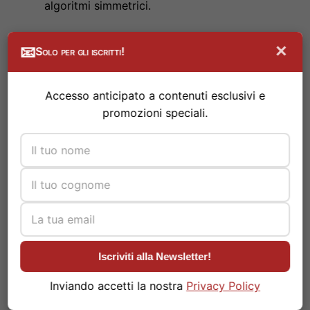
algoritmi simmetrici.
Per questo motivo, la
crittografia
asimmetrica viene
×
📧
Solo per gli iscritti!
spesso utilizzata per scambiare in modo sicuro le
chiavi segrete che verranno poi utilizzate per la
Accesso anticipato a contenuti esclusivi e
crittografia
simmetrica, combinando i vantaggi di
promozioni speciali.
entrambi gli approcci.
Funzioni di Hash Crittografiche
Oltre alla cifratura, la
crittografia
include anche l’uso
di funzioni di hash crittografiche. Una funzione di
hash crittografica è una funzione matematica che
Iscriviti alla Newsletter!
prende un input di qualsiasi dimensione (un
messaggio, un file, ecc.) e produce un output di
Inviando accetti la nostra
Privacy Policy
dimensione fissa, chiamato hash o impronta digitale.