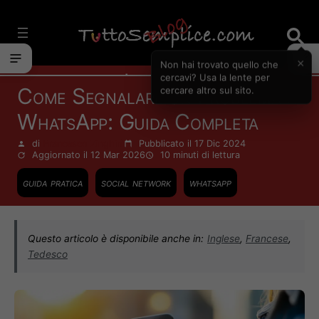
Vai
al
contenuto
×
Non hai trovato quello che
Internet
cercavi? Usa la lente per
Come Segnalare un Problema a
cercare altro sul sito.
WhatsApp: Guida Completa
di
Francesco Zinghinì
Pubblicato il 17 Dic 2024
Aggiornato il 12 Mar 2026
10 minuti
di lettura
guida pratica
social network
whatsapp
Questo articolo è disponibile anche in:
Inglese
,
Francese
,
Tedesco