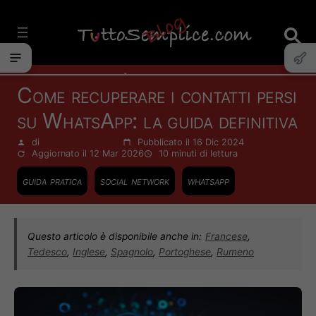
Vai
al
contenuto
Internet
Come recuperare i contatti persi
su WhatsApp: la guida definitiva
di
Francesco Zinghinì
Pubblicato il 16 Dic 2024
Aggiornato il 12 Mar 2026
10 minuti
di lettura
guida pratica
social network
whatsapp
Questo articolo è disponibile anche in:
Francese
,
Tedesco
,
Inglese
,
Spagnolo
,
Portoghese
,
Rumeno