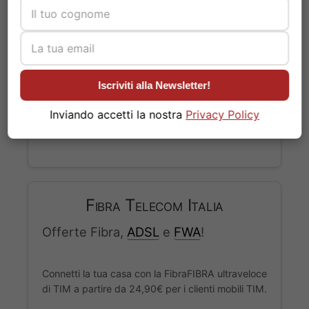
Sky Wifi a soli 20,90€ al mese anziché 29,90€/m
e costo di attivazione 0€ anziché 49€.
Iscriviti alla Newsletter!
PROVA SKY WI-FI!
Inviando accetti la nostra
Privacy Policy
Fibra Telecom Italia
Offerte Fibra,
ADSL
e
FWA
!
Connetti la tua casa con la FibraFIBRA ultraveloce
di TIM a partire da 24,90€ per i clienti mobili TIM.