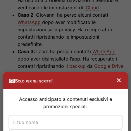
Ha risolto il problema riavviando il telefono e
verificando le impostazioni di
iCloud
.
Caso 2
: Giovanni ha perso alcuni contatti
WhatsApp
dopo aver modificato le
impostazioni sulla privacy. Ha recuperato i
contatti ripristinando le impostazioni
predefinite.
Caso 3
: Laura ha perso i contatti
WhatsApp
dopo aver disinstallato l’app. Ha recuperato i
contatti ripristinando il
backup
da
Google Drive
.
×
📧
Solo per gli iscritti!
Sky
Wi-Fi
Accesso anticipato a contenuti esclusivi e
Un’offerta da standing ovation!
promozioni speciali.
L’intrattenimento di Sky con lo sport e con la
velocità della connessione
Sky Wifi
.