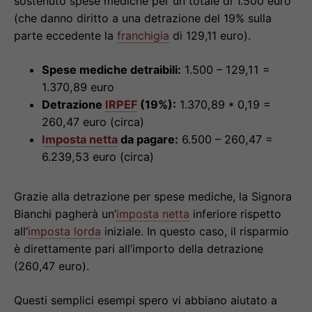
sostenuto spese mediche per un totale di 1.500 euro
(che danno diritto a una detrazione del 19% sulla
parte eccedente la
franchigia
di 129,11 euro).
Spese mediche detraibili:
1.500 – 129,11 =
1.370,89 euro
Detrazione
IRPEF
(19%):
1.370,89 * 0,19 =
260,47 euro (circa)
Imposta netta
da pagare:
6.500 – 260,47 =
6.239,53 euro (circa)
Grazie alla detrazione per spese mediche, la Signora
Bianchi pagherà un’
imposta netta
inferiore rispetto
all’
imposta lorda
iniziale. In questo caso, il risparmio
è direttamente pari all’importo della detrazione
(260,47 euro).
Questi semplici esempi spero vi abbiano aiutato a