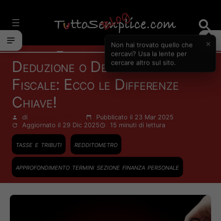
Vai
al
contenuto
×
Non hai trovato quello che
Finanza Personale
cercavi? Usa la lente per
Deduzione o Detrazione
cercare altro sul sito.
Fiscale: Ecco le Differenze
Chiave!
di
Francesco Zinghinì
Pubblicato il 23 Mar 2025
Aggiornato il 29 Dic 2025
15 minuti
di lettura
tasse e tributi
redditometro
approfondimento termini sezione finanza personale