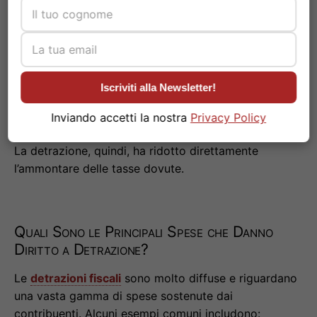
Come Funziona Praticamente?
Riprendiamo l’esempio precedente. Supponiamo che,
dopo aver calcolato l’
IRPEF
sul vostro
reddito
imponibile
di 25.000 euro, l’
imposta lorda
da pagare
Iscriviti alla Newsletter!
sia di 5.000 euro. Se avete diritto a
detrazioni fiscali
per un totale di 1.000 euro, l’
imposta netta
che
Inviando accetti la nostra
Privacy Policy
dovrete versare sarà di 4.000 euro (5.000 – 1.000).
La detrazione, quindi, ha ridotto direttamente
l’ammontare delle tasse dovute.
Quali Sono le Principali Spese che Danno
Diritto a Detrazione?
Le
detrazioni fiscali
sono molto diffuse e riguardano
una vasta gamma di spese sostenute dai
contribuenti. Alcuni esempi comuni includono: