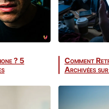
hone ? 5
Comment Retr
es
Archivées sur