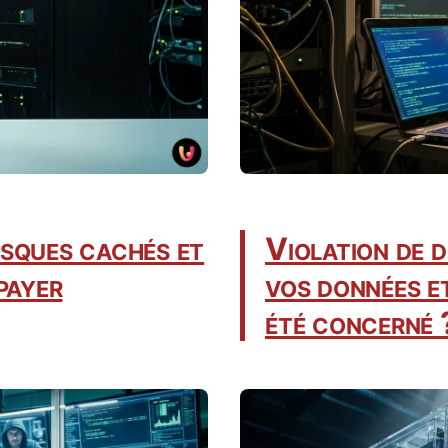
isques cachés et
Violation de d
payer
vos données et
été concerné 