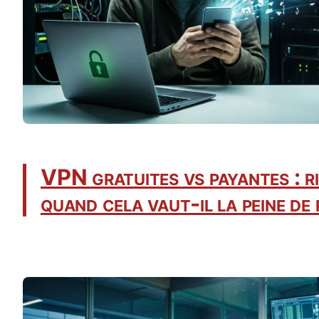
VPN gratuites vs payantes : r
quand cela vaut-il la peine de 