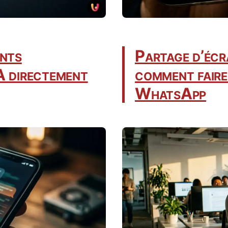
nts
Partage d’écra
IA directement
comment faire
WhatsApp