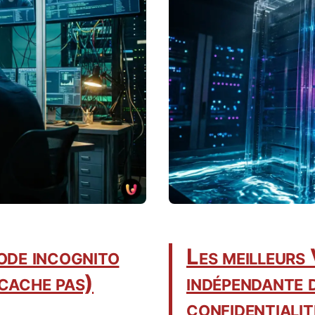
mode incognito
Les meilleur
 cache pas)
indépendante d
confidentialit