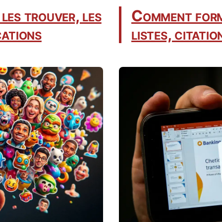
es trouver, les
Comment form
cations
listes, citati