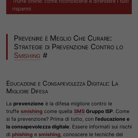
Truffe online: come riconoscerle e difendere i tuoi
risparmi
Prevenire è Meglio Che Curare:
Strategie di Prevenzione Contro lo
Smishing
#
Educazione e Consapevolezza Digitale: La
Migliore Difesa
La
prevenzione
è la difesa migliore contro le
truffe
smishing
come quella
SMS
Gruppo ISP
. Come
si fa prevenzione? Prima di tutto, con
l’educazione e
la consapevolezza digitale
. Essere informati sui rischi
di
phishing
e
smishing
, conoscere le tecniche dei