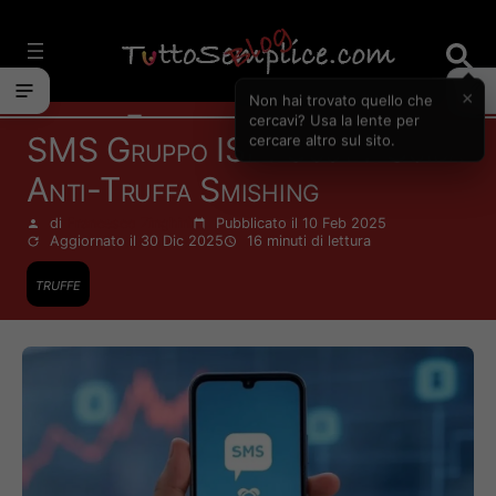
Vai
al
contenuto
×
Non hai trovato quello che
Finanza Personale
cercavi? Usa la lente per
SMS Gruppo ISP: Cos’è? Guida
cercare altro sul sito.
Anti-Truffa Smishing
di
Francesco Zinghinì
Pubblicato il 10 Feb 2025
Aggiornato il 30 Dic 2025
16 minuti
di lettura
truffe