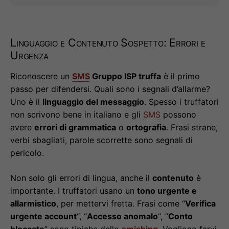
Linguaggio e Contenuto Sospetto: Errori e
Urgenza
Riconoscere un
SMS
Gruppo ISP truffa
è il primo
passo per difendersi. Quali sono i segnali d’allarme?
Uno è il
linguaggio del messaggio
. Spesso i truffatori
non scrivono bene in italiano e gli
SMS
possono
avere
errori di grammatica
o
ortografia
. Frasi strane,
verbi sbagliati, parole scorrette sono segnali di
pericolo.
Non solo gli errori di lingua, anche il
contenuto
è
importante. I truffatori usano un
tono urgente e
allarmistico
, per mettervi fretta. Frasi come “
Verifica
urgente account
“, “
Accesso anomalo
“, “
Conto
bloccato
” sono tipiche dello
smishing
. Vogliono farvi