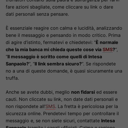
fare azioni sbagliate, come cliccare su link o dare
dati personali senza pensare.
È essenziale reagire con calma e lucidità, analizzando
bene il messaggio e pensando in modo critico. Prima
di agire d’istinto, fermatevi e chiedetevi: “
È normale
che la mia banca mi chieda queste cose via
SMS
?
“,
“
Il messaggio è scritto come quelli di Intesa
Sanpaolo?
“, “
Il link sembra sicuro?
“. Se rispondete
no a una di queste domande, è quasi sicuramente una
truffa.
Anche se avete dubbi, meglio
non fidarsi
ed essere
cauti. Non cliccate su link, non date dati personali e
non rispondete all’
SMS
. La fretta è pericolosa per la
sicurezza online. Prendetevi tempo per controllare il
messaggio e, se non siete sicuri, contattate
Intesa
Sanpaolo
tramite i canali ufficiali. Calma e ragione