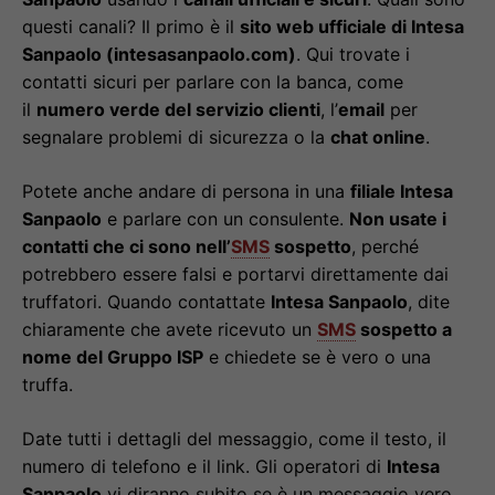
questi canali? Il primo è il
sito web ufficiale di Intesa
Sanpaolo (intesasanpaolo.com)
. Qui trovate i
contatti sicuri per parlare con la banca, come
il
numero verde del servizio clienti
, l’
email
per
segnalare problemi di sicurezza o la
chat online
.
Potete anche andare di persona in una
filiale Intesa
Sanpaolo
e parlare con un consulente.
Non usate i
contatti che ci sono nell’
SMS
sospetto
, perché
potrebbero essere falsi e portarvi direttamente dai
truffatori. Quando contattate
Intesa Sanpaolo
, dite
chiaramente che avete ricevuto un
SMS
sospetto a
nome del Gruppo ISP
e chiedete se è vero o una
truffa.
Date tutti i dettagli del messaggio, come il testo, il
numero di telefono e il link. Gli operatori di
Intesa
Sanpaolo
vi diranno subito se è un messaggio vero