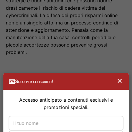
strategie e buone abitudini che possono ridurre
drasticamente il rischio di cadere vittima dei
cybercriminali. La difesa dei propri risparmi online
non è un singolo atto, ma un processo continuo di
attenzione e aggiornamento. Pensala come la
manutenzione della tua casa: controlli periodici e
piccole accortezze possono prevenire grossi
problemi.
×
📧
Solo per gli iscritti!
Accesso anticipato a contenuti esclusivi e
promozioni speciali.