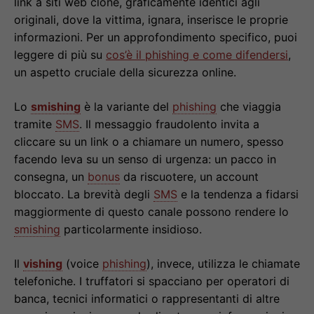
link a siti web clone, graficamente identici agli
originali, dove la vittima, ignara, inserisce le proprie
informazioni. Per un approfondimento specifico, puoi
leggere di più su
cos’è il phishing e come difendersi
,
un aspetto cruciale della sicurezza online.
Lo
smishing
è la variante del
phishing
che viaggia
tramite
SMS
. Il messaggio fraudolento invita a
cliccare su un link o a chiamare un numero, spesso
facendo leva su un senso di urgenza: un pacco in
consegna, un
bonus
da riscuotere, un account
bloccato. La brevità degli
SMS
e la tendenza a fidarsi
maggiormente di questo canale possono rendere lo
smishing
particolarmente insidioso.
Il
vishing
(voice
phishing
), invece, utilizza le chiamate
telefoniche. I truffatori si spacciano per operatori di
banca, tecnici informatici o rappresentanti di altre