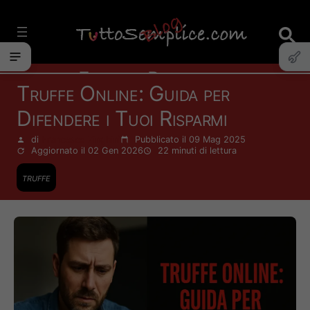
Vai
al
contenuto
Finanza Personale
Truffe Online: Guida per
Difendere i Tuoi Risparmi
di
Francesco Zinghinì
Pubblicato il 09 Mag 2025
Aggiornato il 02 Gen 2026
22 minuti
di lettura
truffe