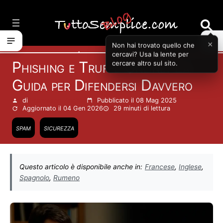
Vai
al
contenuto
×
Non hai trovato quello che
Informatica
cercavi? Usa la lente per
Phishing e Truffe Online: La
cercare altro sul sito.
Guida per Difendersi Davvero
di
Francesco Zinghinì
Pubblicato il 08 Mag 2025
Aggiornato il 04 Gen 2026
29 minuti
di lettura
spam
sicurezza
Questo articolo è disponibile anche in:
Francese
,
Inglese
,
Spagnolo
,
Rumeno