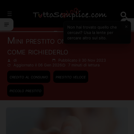
Vai
al
contenuto
×
Non hai trovato quello che
Prestiti
cercavi? Usa la lente per
Mini prestito online immediato:
cercare altro sul sito.
come richiederlo
di
Francesco Zinghinì
Pubblicato il 30 Nov 2023
Aggiornato il 06 Gen 2026
7 minuti
di lettura
credito al consumo
prestito veloce
piccolo prestito