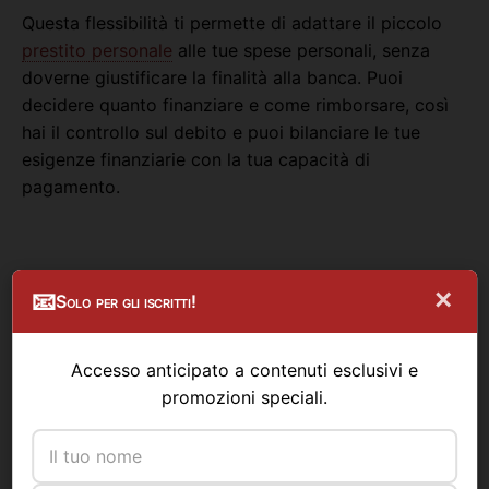
Questa flessibilità ti permette di adattare il piccolo
prestito personale
alle tue spese personali, senza
doverne giustificare la finalità alla banca. Puoi
decidere quanto finanziare e come rimborsare, così
hai il controllo sul debito e puoi bilanciare le tue
esigenze finanziarie con la tua capacità di
pagamento.
I piccoli prestiti per realizzare i tuoi progetti
×
📧
Solo per gli iscritti!
I
piccoli prestiti
rappresentano un’opzione ideale per
realizzare i tuoi progetti e desideri,
Accesso anticipato a contenuti esclusivi e
indipendentemente dal loro importo. Se hai bisogno
×
promozioni speciali.
Affidati da Credyvia per il tuo Prestito!
di soldi per ristrutturare la casa, puoi ottenere un
piccolo prestito. Questo ti darà la libertà di
raggiungere i tuoi obiettivi finanziari, come aprire
Credyvia
analizza il tuo profilo e ti mostra le