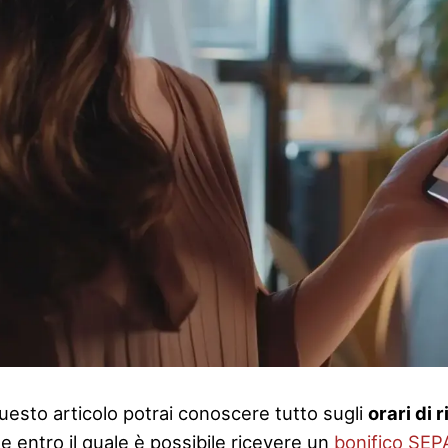
questo articolo potrai conoscere tutto sugli
orari di 
te entro il quale è possibile ricevere un
bonifico
SEP