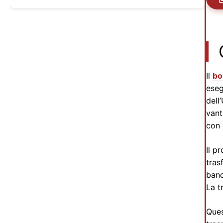
Il
bo
eseg
dell
vant
con c
Il p
tras
banc
La t
Ques