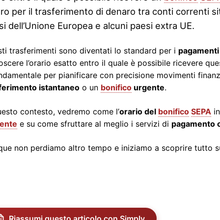
ro per il trasferimento di denaro tra conti correnti situ
si dell’Unione Europea e alcuni paesi extra UE.
ti trasferimenti sono diventati lo standard per i
pagament
scere l’orario esatto entro il quale è possibile ricevere que
ndamentale per pianificare con precisione movimenti finanzi
ferimento istantaneo
o un
bonifico
urgente
.
uesto contesto, vedremo come l’
orario del
bonifico
SEPA
in
rente
e su come sfruttare al meglio i servizi di
pagamento o
ue non perdiamo altro tempo e iniziamo a scoprire tutto s
Riassumi questo articolo con Simply