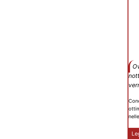
Ov
not
ver
Cono
otti
nell
Le