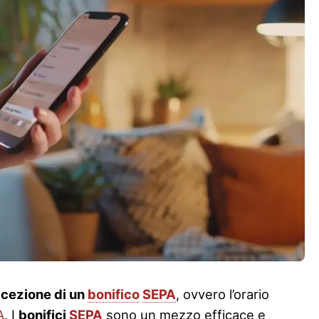
ricezione di un
bonifico
SEPA
, ovvero l’orario
A
. I
bonifici
SEPA
sono un mezzo efficace e