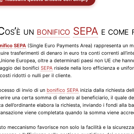
Cos’è un
bonifico
SEPA
e come 
nifico
SEPA
(Single Euro Payments Area) rappresenta un m
uire trasferimenti di denaro in euro tra conti correnti all’inte
’Unione Europea, oltre a determinati paesi non UE che hanno
aggio dei bonifici
SEPA
risiede nella loro efficienza e unifo
osti ridotti o nulli per il cliente.
rocesso di invio di un
bonifico
SEPA
inizia dalla richiesta de
ferire una certa somma di denaro al beneficiario, il quale 
a dell’ordinante elabora la richiesta, inviando i fondi alla
ransazione viene completata quando la somma viene accred
to meccanismo favorisce non solo la facilità e la sicurezza 