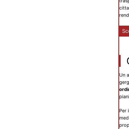
tras
citt
rend
Sc
Un a
ger
ordi
pian
Per 
medi
pro