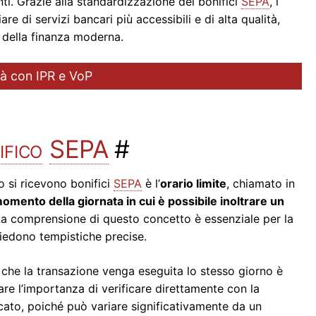
ti. Grazie alla standardizzazione dei bonifici
SEPA
, i
e di servizi bancari più accessibili e di alta qualità,
della finanza moderna.
ità con IPR e VoP
ifico
SEPA
#
 si ricevono bonifici
SEPA
è l’
orario limite
, chiamato in
omento della giornata in cui è possibile inoltrare un
La comprensione di questo concetto è essenziale per la
hiedono tempistiche precise.
re che la transazione venga eseguita lo stesso giorno è
are l’importanza di verificare direttamente con la
licato, poiché può variare significativamente da un