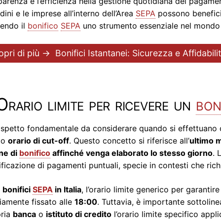
parenza e l’efficienza nella gestione quotidiana dei pagamen
adini e le imprese all’interno dell’Area
SEPA
possono beneficiar
endo il
bonifico
SEPA
uno strumento essenziale nel mondo 
opri di più →
Bonifici Istantanei: Sicurezza e Affidabil
Orario limite per ricevere un
bon
spetto fondamentale da considerare quando si effettuano o
go
orario di cut-off
. Questo concetto si riferisce all’
ultimo m
ne di
bonifico
affinché venga elaborato lo stesso giorno
. 
ificazione di pagamenti puntuali, specie in contesti che ric
i
bonifici
SEPA
in Italia
, l’orario limite generico per garanti
amente fissato alle
18:00
. Tuttavia, è importante sottoline
pria
banca
o
istituto di credito
l’orario limite specifico app