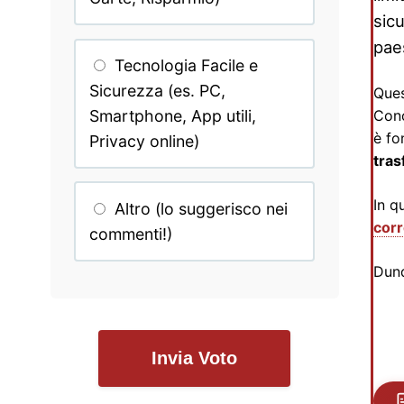
sicu
pae
Tecnologia Facile e
Sicurezza (es. PC,
Ques
Smartphone, App utili,
Cono
è fo
Privacy online)
tras
In q
Altro (lo suggerisco nei
cor
commenti!)
Dunq
Invia Voto