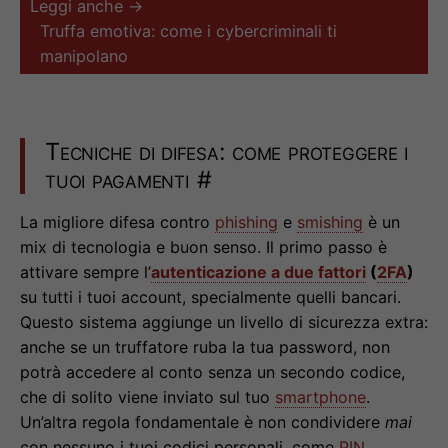
Leggi anche →
Truffa emotiva: come i cybercriminali ti
manipolano
Tecniche di difesa: come proteggere i
tuoi pagamenti
#
La migliore difesa contro
phishing
e
smishing
è un
mix di tecnologia e buon senso. Il primo passo è
attivare sempre l’
autenticazione a due fattori
(
2FA
)
su tutti i tuoi account, specialmente quelli bancari.
Questo sistema aggiunge un livello di sicurezza extra:
anche se un truffatore ruba la tua password, non
potrà accedere al conto senza un secondo codice,
che di solito viene inviato sul tuo
smartphone
.
Un’altra regola fondamentale è non condividere
mai
con nessuno i tuoi codici personali, come
PIN
,