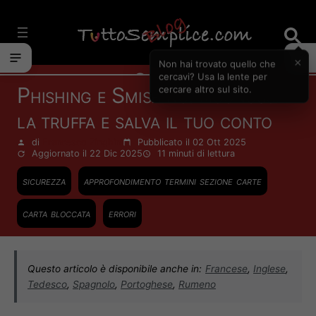
Vai
al
contenuto
×
Non hai trovato quello che
Carte
cercavi? Usa la lente per
Phishing e Smishing: riconosci
cercare altro sul sito.
la truffa e salva il tuo conto
di
Francesco Zinghinì
Pubblicato il 02 Ott 2025
Aggiornato il 22 Dic 2025
11 minuti
di lettura
sicurezza
approfondimento termini sezione carte
carta bloccata
errori
Questo articolo è disponibile anche in:
Francese
,
Inglese
,
Tedesco
,
Spagnolo
,
Portoghese
,
Rumeno