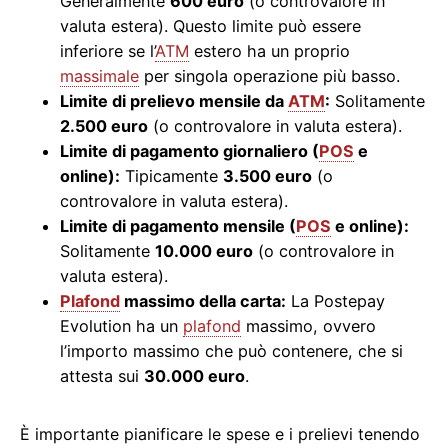
Generalmente
600 euro
(o controvalore in
valuta estera). Questo limite può essere
inferiore se l’
ATM
estero ha un proprio
massimale
per singola operazione più basso.
Limite di prelievo mensile da
ATM
:
Solitamente
2.500 euro
(o controvalore in valuta estera).
Limite di pagamento giornaliero (
POS
e
online):
Tipicamente
3.500 euro
(o
controvalore in valuta estera).
Limite di pagamento mensile (
POS
e online):
Solitamente
10.000 euro
(o controvalore in
valuta estera).
Plafond
massimo della carta:
La Postepay
Evolution ha un
plafond
massimo, ovvero
l’importo massimo che può contenere, che si
attesta sui
30.000 euro
.
È importante pianificare le spese e i prelievi tenendo