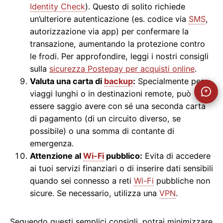
Identity Check
). Questo di solito richiede
un’ulteriore autenticazione (es. codice via
SMS
,
autorizzazione via app) per confermare la
transazione, aumentando la protezione contro
le frodi. Per approfondire, leggi i nostri consigli
sulla
sicurezza Postepay per acquisti online
.
Valuta una carta di
backup
:
Specialmente per
viaggi lunghi o in destinazioni remote, può
essere saggio avere con sé una seconda carta
di pagamento (di un circuito diverso, se
possibile) o una somma di contante di
emergenza.
Attenzione al
Wi-Fi
pubblico:
Evita di accedere
ai tuoi servizi finanziari o di inserire dati sensibili
quando sei connesso a reti
Wi-Fi
pubbliche non
sicure. Se necessario, utilizza una
VPN
.
Seguendo questi semplici consigli, potrai minimizzare