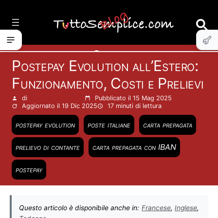
Vai
al
contenuto
Carte
Postepay Evolution all’Estero:
Funzionamento, Costi e Prelievi
di
Francesco Zinghinì
Pubblicato il 15 Mag 2025
Aggiornato il 19 Dic 2025
17 minuti
di lettura
postepay evolution
poste italiane
carta prepagata
prelievo di contante
carta prepagata con IBAN
postepay
Questo articolo è disponibile anche in:
Francese
,
Inglese
,