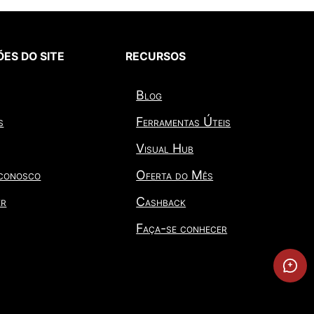
ES DO SITE
RECURSOS
Blog
s
Ferramentas Úteis
Visual Hub
 conosco
Oferta do Mês
er
Cashback
Faça-se conhecer