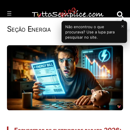
Vai
al
contenuto
×
Não encontrou o que
Seção
Energia
procurava? Use a lupa para
pesquisar no site.
Fornecedor de eletricidade barato 2026: