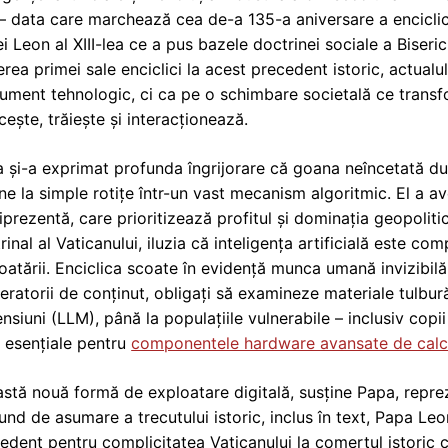
– data care marchează cea de-a 135-a aniversare a enciclic
i Leon al XIII-lea ce a pus bazele doctrinei sociale a Bisericii
ierea primei sale enciclici la acest precedent istoric, actualu
rument tehnologic, ci ca pe o schimbare societală ce tran
ește, trăiește și interacționează.
 și-a exprimat profunda îngrijorare că goana neîncetată dup
e la simple rotițe într-un vast mecanism algoritmic. El a av
prezentă, care prioritizează profitul și dominația geopoliti
rinal al Vaticanului, iluzia că inteligența artificială este 
oatării. Enciclica scoate în evidență munca umană invizibil
ratorii de conținut, obligați să examineze materiale tulbur
nsiuni (LLM), până la populațiile vulnerabile – inclusiv cop
, esențiale pentru
componentele hardware avansate de calc
stă nouă formă de exploatare digitală, susține Papa, repre
und de asumare a trecutului istoric, inclus în text, Papa Le
edent pentru complicitatea Vaticanului la comerțul istoric cu