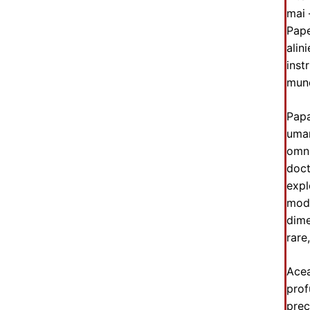
mai 
Pape
alin
inst
munc
Papa
uman
omni
doct
expl
mode
dime
rare
Acea
prof
prec