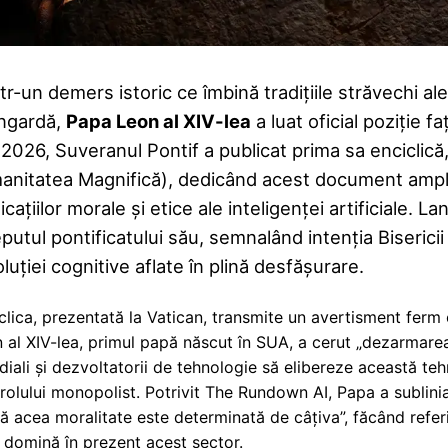
tr-un demers istoric ce îmbină tradițiile străvechi a
ngardă,
Papa Leon al XIV-lea
a luat oficial poziție fa
2026, Suveranul Pontif a publicat prima sa enciclică,
anitatea Magnifică), dedicând acest document amplu
icațiilor morale și etice ale inteligenței artificial
putul pontificatului său, semnalând intenția Biserici
luției cognitive aflate în plină desfășurare.
clica, prezentată la Vatican, transmite un avertisment ferm c
 al XIV-lea, primul papă născut în SUA, a cerut „dezarmarea” 
iali și dezvoltatorii de tehnologie să elibereze această te
rolului monopolist. Potrivit The Rundown AI, Papa a sublinia
ă acea moralitate este determinată de câțiva”, făcând referi
 domină în prezent acest sector.