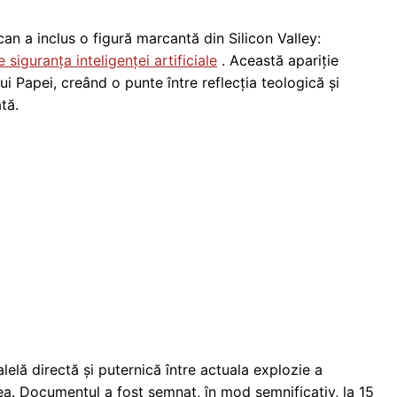
can a inclus o figură marcantă din Silicon Valley:
siguranța inteligenței artificiale
. Această apariție
i Papei, creând o punte între reflecția teologică și
tă.
lelă directă și puternică între actuala explozie a
X-lea. Documentul a fost semnat, în mod semnificativ, la 15