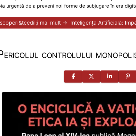
ia urgentă de a preveni noi forme de subjugare în era digit
scoperi&tcedil;i mai mult →
Inteligența Artificială: Imp
Pericolul controlului monopoli