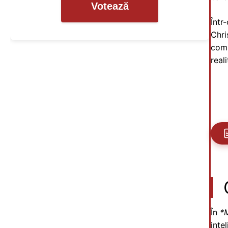
Votează
Într
Chri
comu
real
În
*
inte