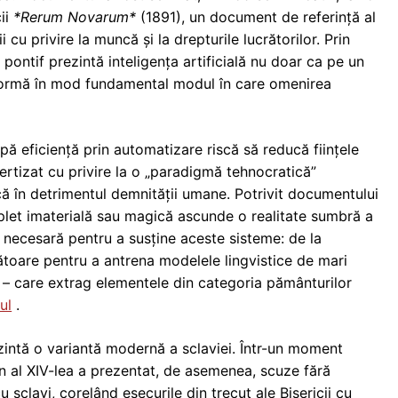
ii
*Rerum Novarum*
(1891), un document de referință al
 cu privire la muncă și la drepturile lucrătorilor. Prin
l pontif prezintă inteligența artificială nu doar ca pe un
sformă în mod fundamental modul în care omenirea
ă eficiență prin automatizare riscă să reducă ființele
ertizat cu privire la o „paradigmă tehnocratică”
că în detrimentul demnității umane. Potrivit documentului
complet imaterială sau magică ascunde o realitate sumbră a
ă necesară pentru a susține aceste sisteme: de la
ătoare pentru a antrena modelele lingvistice de mari
ii – care extrag elementele din categoria pământurilor
ul
.
zintă o variantă modernă a sclaviei. Într-un moment
on al XIV-lea a prezentat, de asemenea, scuze fără
 sclavi, corelând eșecurile din trecut ale Bisericii cu