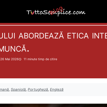
Actualitate
lui abordează etica intel
 muncă.
a 26 Mai 2026
11 minute
timp de citire
mană
,
Spaniolă
,
Portugheză
,
Engleză