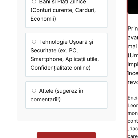
Bani și Plăți Zilnice
(Conturi curente, Carduri,
Economii)
Prin
ava
Tehnologie Ușoară și
mai 
Securitate (ex. PC,
(Um
Smartphone, Aplicații utile,
impl
Confidențialitate online)
înce
revo
Altele (sugerez în
Enci
comentarii!)
Leon
mond
cont
„dac
care