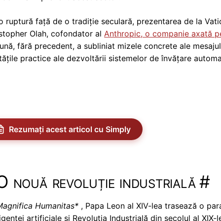
-o ruptură față de o tradiție seculară, prezentarea de la Vati
stopher Olah, cofondator al
Anthropic, o companie axată pe 
nă, fără precedent, a subliniat mizele concrete ale mesajulu
itățile practice ale dezvoltării sistemelor de învățare automa
Rezumați acest articol cu Simply
O nouă revoluție industrială
#
Magnifica Humanitas*
, Papa Leon al XIV-lea trasează o para
ligenței artificiale și Revoluția Industrială din secolul al XI