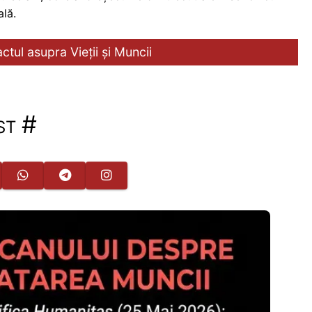
ală.
actul asupra Vieții și Muncii
st
#