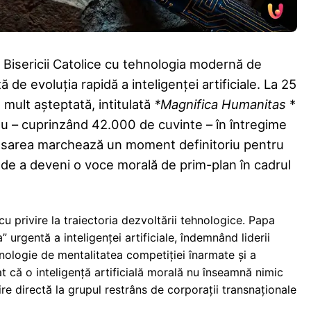
le Bisericii Catolice cu tehnologia modernă de
ță de evoluția rapidă a inteligenței artificiale. La 25
 mult așteptată, intitulată
*Magnifica Humanitas
*
 – cuprinzând 42.000 de cuvinte – în întregime
e. Lansarea marchează un moment definitoriu pentru
i de a deveni o voce morală de prim-plan în cadrul
u privire la traiectoria dezvoltării tehnologice. Papa
urgentă a inteligenței artificiale, îndemnând liderii
hnologie de mentalitatea competiției înarmate și a
t că o inteligență artificială morală nu înseamnă nimic
re directă la grupul restrâns de corporații transnaționale