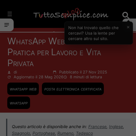
Vai
al
contenuto
×
Non hai trovato quello che
Internet
cercavi? Usa la lente per
WhatsApp Web e PEC: Guida
cercare altro sul sito.
Pratica per Lavoro e Vita
Privata
di
Francesco Zinghinì
Pubblicato il 27 Nov 2025
Aggiornato il 28 Mag 2026
8 minuti
di lettura
whatsapp web
posta elettronica certificata
whatsapp
Questo articolo è disponibile anche in:
Francese
,
Inglese
,
Spagnolo
,
Portoghese
,
Rumeno
,
Tedesco