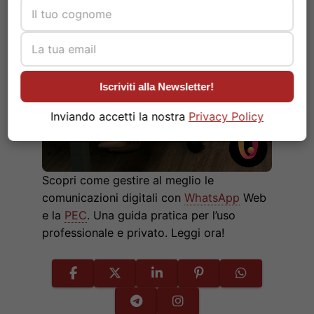
Iscriviti alla Newsletter!
Inviando accetti la nostra
Privacy Policy
Scopri come gestire al meglio le
comunicazioni digitali con
WhatsApp
Web
e la
PEC
. Una guida pratica per l’uso
professionale e privato. Leggi ora!