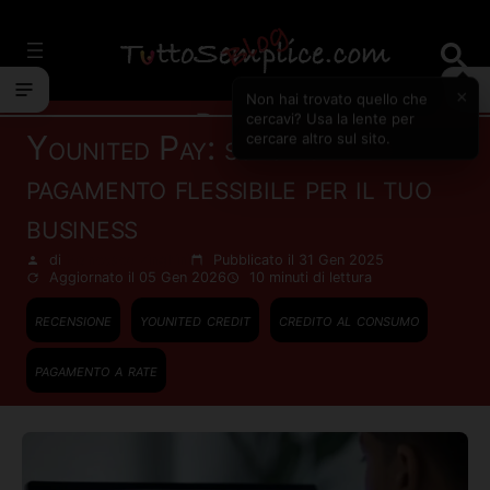
Vai
al
contenuto
×
Non hai trovato quello che
Prestiti
cercavi? Usa la lente per
Younited Pay: soluzione di
cercare altro sul sito.
pagamento flessibile per il tuo
business
di
Francesco Zinghinì
Pubblicato il 31 Gen 2025
Aggiornato il 05 Gen 2026
10 minuti
di lettura
recensione
younited credit
credito al consumo
pagamento a rate