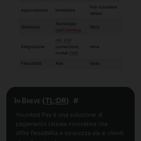
Può richiedere
Approvazione
Immediata
tempo
Tecnologia
Sicurezza
Varia
open banking
API
,
PSP
Integrazione
connections,
Varia
moduli
CMS
Flessibilità
Alta
Varia
In Breve (
TL;DR
)
#
Younited Pay è una soluzione di
pagamento rateale innovativa che
offre flessibilità e sicurezza sia ai clienti