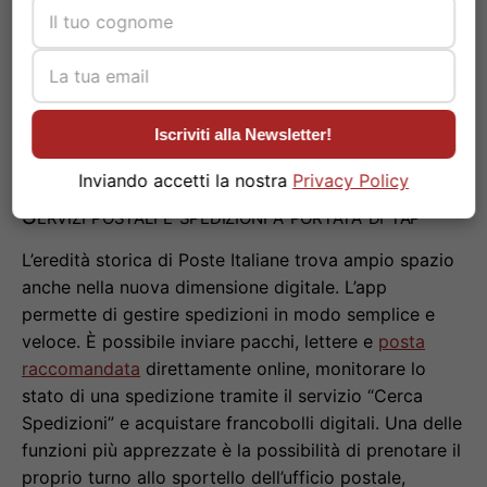
contanti dagli
ATM
Postamat
senza carta,
semplicemente inquadrando un
QR code
. Una novità
interessante è la possibilità di gestire anche i prodotti
di risparmio come Buoni Fruttiferi Postali e Libretti di
Risparmio.
Iscriviti alla Newsletter!
Inviando accetti la nostra
Privacy Policy
Servizi postali e spedizioni a portata di tap
L’eredità storica di Poste Italiane trova ampio spazio
anche nella nuova dimensione digitale. L’app
permette di gestire spedizioni in modo semplice e
veloce. È possibile inviare pacchi, lettere e
posta
raccomandata
direttamente online, monitorare lo
stato di una spedizione tramite il servizio “Cerca
Spedizioni” e acquistare francobolli digitali. Una delle
funzioni più apprezzate è la possibilità di prenotare il
proprio turno allo sportello dell’ufficio postale,