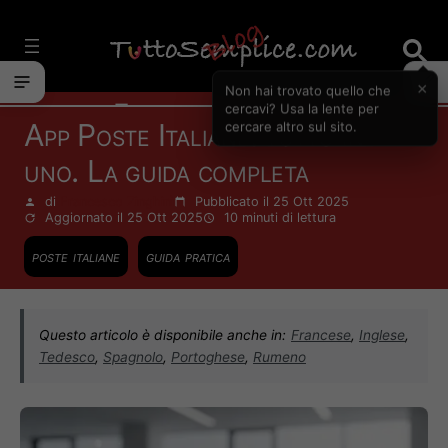
Vai
al
contenuto
×
Non hai trovato quello che
Finanza Personale
cercavi? Usa la lente per
App Poste Italiane: tutto in
cercare altro sul sito.
uno. La guida completa
di
Francesco Zinghinì
Pubblicato il 25 Ott 2025
Aggiornato il 25 Ott 2025
10 minuti
di lettura
poste italiane
guida pratica
Questo articolo è disponibile anche in:
Francese
,
Inglese
,
Tedesco
,
Spagnolo
,
Portoghese
,
Rumeno