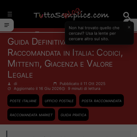
Vai
al
contenuto
×
Non hai trovato quello che
Finanza Personale
cercavi? Usa la lente per
Guida Definitiva alla Posta
cercare altro sul sito.
Raccomandata in Italia: Codici,
Mittenti, Giacenza e Valore
Legale
di
Francesco Zinghinì
Pubblicato il 11 Ott 2025
Aggiornato il 16 Giu 2026
9 minuti
di lettura
poste italiane
ufficio postale
posta raccomandata
raccomandata market
guida pratica