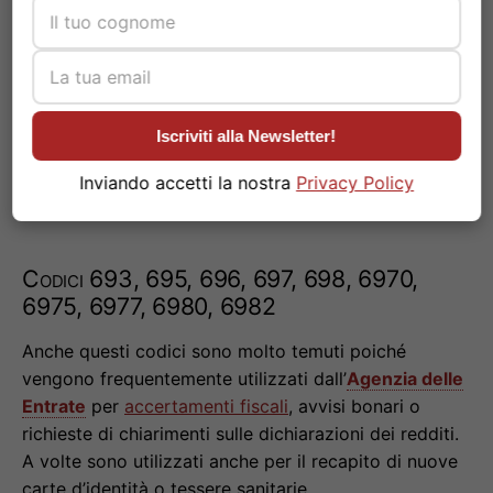
Codici 685, 686, 687, 688, 689
Indicano frequentemente un
sollecito di pagamento
(luce, gas, acqua), comunicazioni
INPS
per ricalcoli
pensionistici o assegni familiari, oppure
Iscriviti alla Newsletter!
comunicazioni da società di recupero crediti.
Raramente contengono atti giudiziari in senso stretto.
Inviando accetti la nostra
Privacy Policy
Codici 693, 695, 696, 697, 698, 6970,
6975, 6977, 6980, 6982
Anche questi codici sono molto temuti poiché
vengono frequentemente utilizzati dall’
Agenzia delle
Entrate
per
accertamenti fiscali
, avvisi bonari o
richieste di chiarimenti sulle dichiarazioni dei redditi.
A volte sono utilizzati anche per il recapito di nuove
carte d’identità o tessere sanitarie.