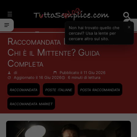
Vai
al
contenuto
×
Non hai trovato quello che
Finanza Personale
cercavi? Usa la lente per
Raccomandata Market 5496:
cercare altro sul sito.
Chi è il Mittente? Guida
Completa
di
Francesco Zinghinì
Pubblicato il 11 Giu 2026
Aggiornato il 16 Giu 2026
6 minuti
di lettura
raccomandata
poste italiane
posta raccomandata
raccomandata market