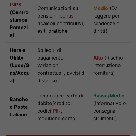
INPS
Comunicazioni su
Medio
(Da
(Centro
pensioni,
bonus
,
leggere per
stampa
ricalcoli contributivi,
scadenze o
Pomezi
esiti pratiche.
diritti)
a)
Hera e
Solleciti di
Utility
pagamento,
Alto
(Rischio
(Luce/G
variazioni
interruzione
as/Acqu
contrattuali, avvisi di
fornitura)
a)
distacco.
Invio nuove carte di
Basso/Medio
Banche
debito/credito,
(Informativo o
e Poste
codici
PIN
,
consegna
Italiane
modifiche conto.
strumenti)