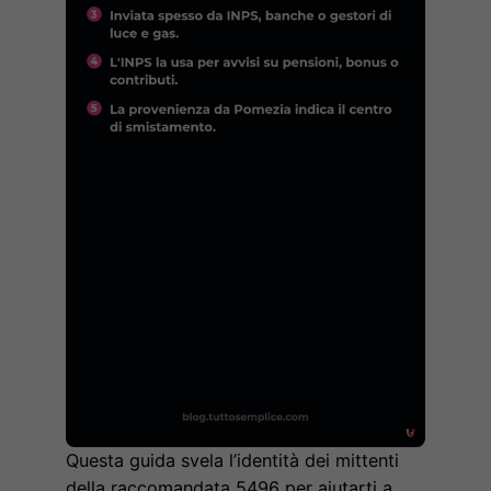
Questa guida svela l’identità dei mittenti
della raccomandata 5496 per aiutarti a