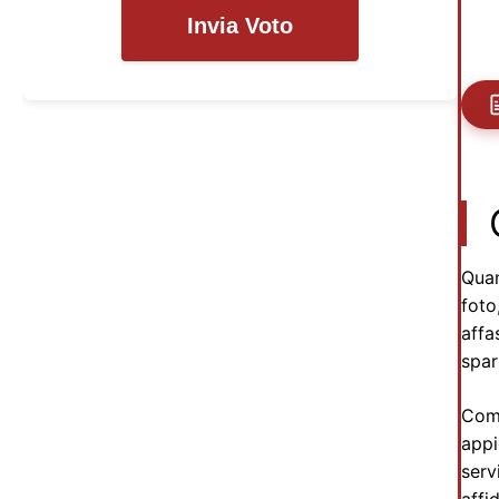
Invia Voto
Qua
foto
affa
spar
Comp
appi
serv