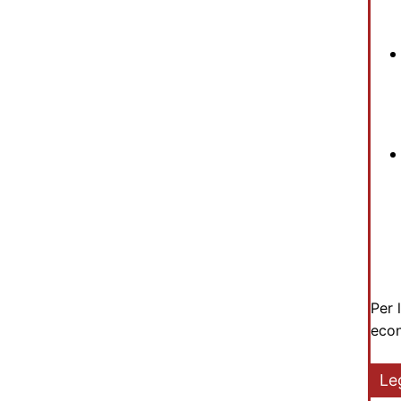
Per 
econ
Le