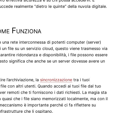
a loro effettiva sicurezza e su chi possa accedervi. È
uccede realmente “dietro le quinte” della nuvola digitale.
me Funziona
una rete interconnessa di potenti computer (server)
hi un file su un servizio cloud, questo viene trasmesso via
rantire ridondanza e disponibilità, i file possono essere
 Questo significa che anche se un server dovesse avere un
ire l’archiviazione, la
sincronizzazione
tra i tuoi
 file con altri utenti. Quando accedi ai tuoi file dal tuo
er remoti che ti forniscono i dati richiesti. La magia sta
a quasi che i file siano memorizzati localmente, ma con il
 meccanismo è importante perché ci fa riflettere su
nfrastrutture che li ospitano.