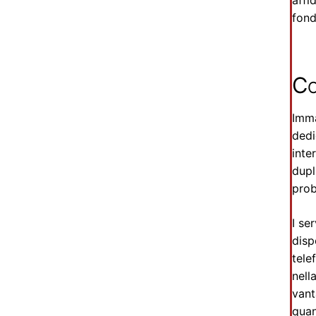
affi
fond
Co
Imma
dedi
inte
dupl
prob
I se
disp
tele
nell
vant
quan