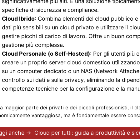
significativamente più alti. È una soluzione tipicame
specifiche di sicurezza e compliance.
Cloud Ibrido
: Combina elementi del cloud pubblico e 
dati più sensibili su un cloud privato e utilizzare il c
gestire picchi di carico di lavoro. Offre un buon comp
gestione più complessa.
Cloud Personale (o Self-Hosted)
: Per gli utenti più 
creare un proprio server cloud domestico utilizzand
su un computer dedicato o un NAS (Network Attached
controllo sui dati e sulla privacy, eliminando la dipen
competenze tecniche per la configurazione e la manut
la maggior parte dei privati e dei piccoli professionisti, il 
omicamente vantaggiosa, ma è fondamentale essere consape
ggi anche →
Cloud per tutti: guida a produttività e si