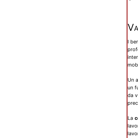
Va
I be
prof
inte
mobi
Un a
un f
da v
prec
La
c
lavo
lavo