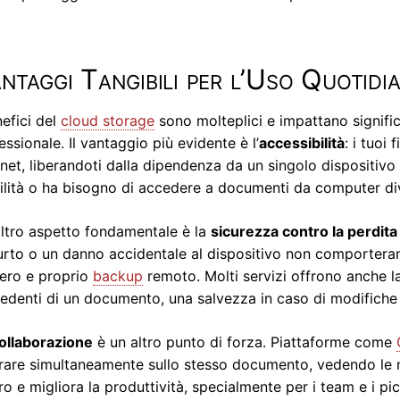
ntaggi Tangibili per l’Uso Quotidi
nefici del
cloud storage
sono molteplici e impattano significa
essionale. Il vantaggio più evidente è l’
accessibilità
: i tuoi
rnet, liberandoti dalla dipendenza da un singolo dispositivo 
lità o ha bisogno di accedere a documenti da computer div
ltro aspetto fondamentale è la
sicurezza contro la perdita d
urto o un danno accidentale al dispositivo non comporterann
ero e proprio
backup
remoto. Molti servizi offrono anche 
edenti di un documento, una salvezza in caso di modifiche e
ollaborazione
è un altro punto di forza. Piattaforme come
rare simultaneamente sullo stesso documento, vedendo le mod
ro e migliora la produttività, specialmente per i team e i picc