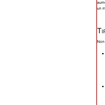
aume
un m
Ti
Non 