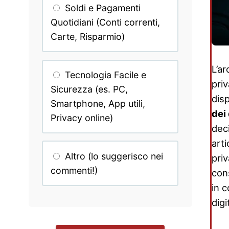
Soldi e Pagamenti
Quotidiani (Conti correnti,
Carte, Risparmio)
L’ar
Tecnologia Facile e
priv
Sicurezza (es. PC,
disp
Smartphone, App utili,
dei 
Privacy online)
dec
art
Altro (lo suggerisco nei
priv
commenti!)
con
in 
digi