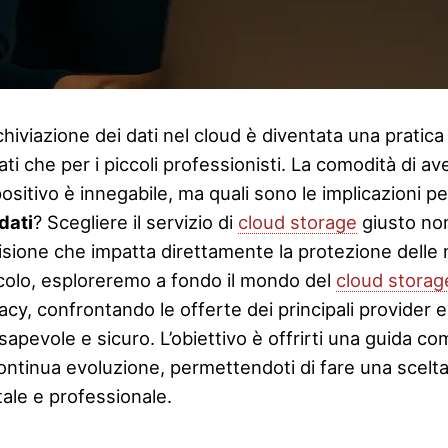
chiviazione dei dati nel cloud è diventata una pratic
ati che per i piccoli professionisti. La comodità di av
ositivo è innegabile, ma quali sono le implicazioni p
dati
? Scegliere il servizio di
cloud storage
giusto non
isione che impatta direttamente la protezione delle 
icolo, esploreremo a fondo il mondo del
cloud storag
acy, confrontando le offerte dei principali provider e
sapevole e sicuro. L’obiettivo è offrirti una guida c
continua evoluzione, permettendoti di fare una scelta
tale e professionale.