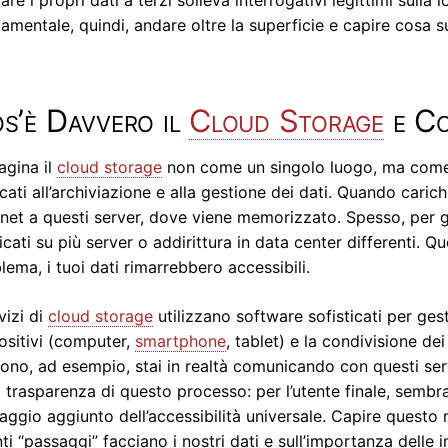
dare i propri dati a terzi solleva interrogativi legittimi sull
amentale, quindi, andare oltre la superficie e capire cosa s
s’è Davvero il
Cloud Storage
e Co
gina il
cloud storage
non come un singolo luogo, ma come 
cati all’archiviazione e alla gestione dei dati. Quando caric
rnet a questi server, dove viene memorizzato. Spesso, per ga
icati su più server o addirittura in data center differenti.
lema, i tuoi dati rimarrebbero accessibili.
rvizi di
cloud storage
utilizzano software sofisticati per gest
ositivi (computer,
smartphone
, tablet) e la condivisione dei
fono, ad esempio, stai in realtà comunicando con questi serv
a trasparenza di questo processo: per l’utente finale, sembr
aggio aggiunto dell’accessibilità universale. Capire questo
ti “passaggi” facciano i nostri dati e sull’importanza delle i