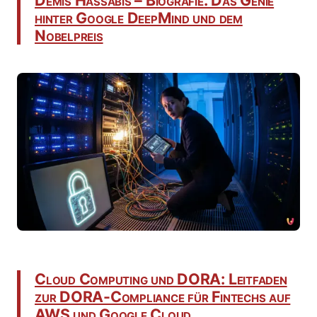
hinter Google DeepMind und dem
Nobelpreis
Cloud Computing und DORA: Leitfaden
zur DORA-Compliance für Fintechs auf
AWS und Google Cloud