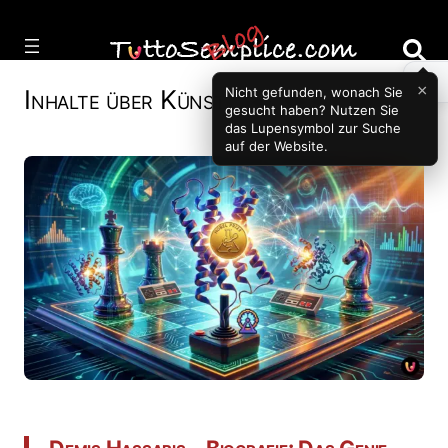
Vai
al
contenuto
×
Nicht gefunden, wonach Sie
Inhalte über
Künstliche Intelligenz
gesucht haben? Nutzen Sie
das Lupensymbol zur Suche
auf der Website.
Demis Hassabis – Biografie: Das Genie