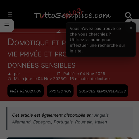
Vai
al
contenuto
×
Vous n'avez pas trouvé ce
Énergie
che vous cherchiez ?
Domotique et personnes âgées :
Utilisez la loupe pour
effectuer une recherche sur
vie privée et protection des
le site.
données sensibles
par
Francesco Zinghinì
Publié le 04 Nov 2025
Mis à jour le 04 Nov 2025
16 minutes
de lecture
prêt rénovation
protection
sources renouvelables
Cet article est également disponibile en:
Anglais
,
Allemand
,
Espagnol
,
Portugais
,
Roumain
,
Italien