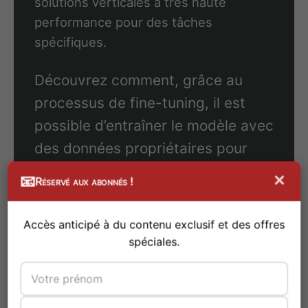
solutions verticales à très haute
performance pour des tâches
spécifiques.
Découvrez comment, grâce au
processus de fine-tuning, il est
possible d’entraîner le modèle avec
des données propriétaires pour
obtenir des solutions IA verticales
×
📧
Réservé aux abonnés !
ultra-performantes.
Accès anticipé à du contenu exclusif et des offres
Ce processus transforme Gemini
spéciales.
2.5 Pro en un atout stratégique,
capable de générer des insights
uniques et d’automatiser des