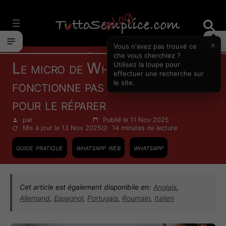
Vai
al
contenuto
×
Vous n'avez pas trouvé ce
Internet
che vous cherchiez ?
Le micro de WhatsApp Web ne
Utilisez la loupe pour
effectuer une recherche sur
fonctionne pas ? Guide rapide
le site.
pour le réparer
par
Francesco Zinghinì
Publié le 11 Nov 2025
Mis à jour le 13 Nov 2025
14 minutes
de lecture
guide pratique
whatsapp web
whatsapp
Cet article est également disponibile en:
Anglais
,
Allemand
,
Espagnol
,
Portugais
,
Roumain
,
Italien