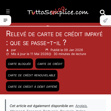
Vai
al
contenuto
Cartes
Relevé de carte de crédit impayé
: que se passe-t-il ?
par
Francesco Zinghinì
Publié le 09 Jan 2026
Mis à jour le 11 Mai 2026
30 minutes
de lecture
carte bloquée
carte de crédit
carte de crédit renouvelable
carte de crédit à débit différé
Cet article est également disponibile en:
Anglais
,