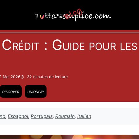
Cartes
Crédit : Guide pour les 
11 Mai 2026
32 minutes
de lecture
discover
unionpay
and
,
Espagnol
,
Portugais
,
Roumain
,
Italien