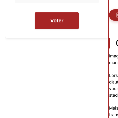
Voter
Imag
mani
Lors
d’au
vous
stad
Mais
tran