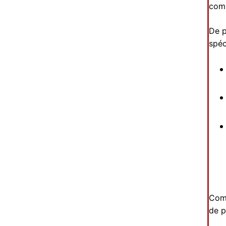
com
De p
spéc
Comp
de p