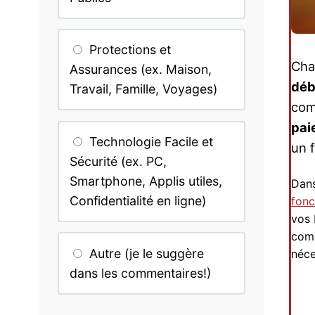
Protections et
Cha
Assurances (ex. Maison,
déb
Travail, Famille, Voyages)
com
pai
Technologie Facile et
un f
Sécurité (ex. PC,
Smartphone, Applis utiles,
Dans
Confidentialité en ligne)
fon
vos 
comp
Autre (je le suggère
néce
dans les commentaires!)