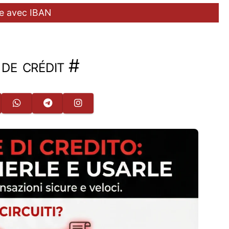
ée avec IBAN
 de crédit
#