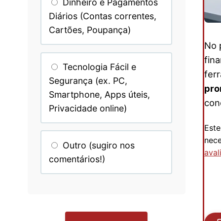
Dinheiro e Pagamentos
Diários (Contas correntes,
Cartões, Poupança)
No 
fin
Tecnologia Fácil e
fer
Segurança (ex. PC,
pro
Smartphone, Apps úteis,
con
Privacidade online)
Este
nece
Outro (sugiro nos
aval
comentários!)