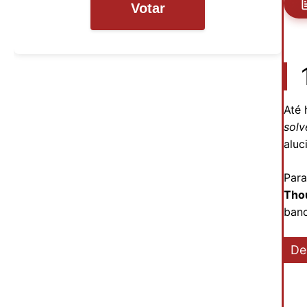
Votar
Até 
solv
aluc
Para
Tho
banc
De