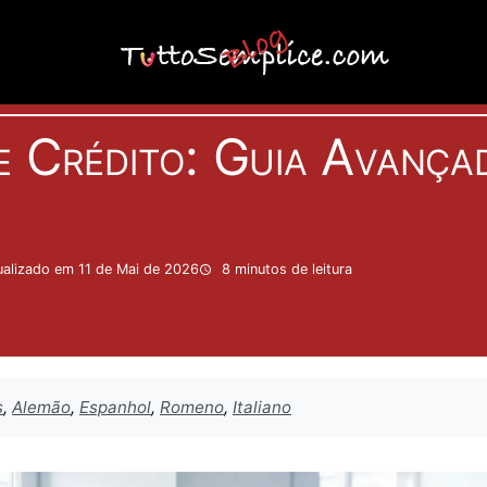
Actualidad
e Crédito: Guia Avançad
alizado em 11 de Mai de 2026
8 minutos
de leitura
s
,
Alemão
,
Espanhol
,
Romeno
,
Italiano