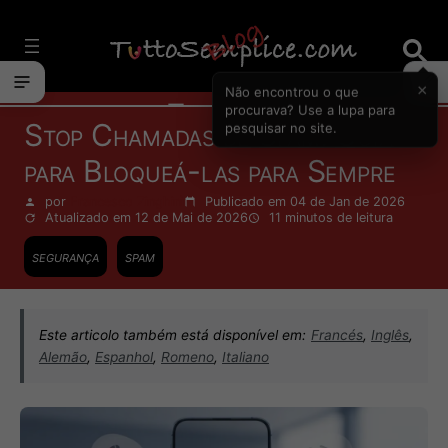
Vai
al
contenuto
×
Não encontrou o que
Telefonia
procurava? Use a lupa para
Stop Chamadas de Spam: Guia
pesquisar no site.
para Bloqueá-las para Sempre
por
Francesco Zinghinì
Publicado em 04 de Jan de 2026
Atualizado em 12 de Mai de 2026
11 minutos
de leitura
segurança
spam
Este articolo também está disponível em:
Francés
,
Inglês
,
Alemão
,
Espanhol
,
Romeno
,
Italiano