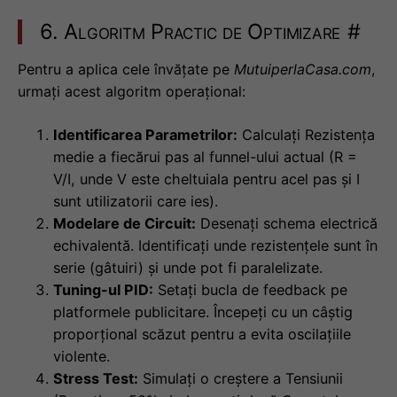
6. Algoritm Practic de Optimizare
#
Pentru a aplica cele învățate pe
MutuiperlaCasa.com
,
urmați acest algoritm operațional:
Identificarea Parametrilor:
Calculați Rezistența
medie a fiecărui pas al funnel-ului actual (R =
V/I, unde V este cheltuiala pentru acel pas și I
sunt utilizatorii care ies).
Modelare de Circuit:
Desenați schema electrică
echivalentă. Identificați unde rezistențele sunt în
serie (gâtuiri) și unde pot fi paralelizate.
Tuning-ul PID:
Setați bucla de feedback pe
platformele publicitare. Începeți cu un câștig
proporțional scăzut pentru a evita oscilațiile
violente.
Stress Test:
Simulați o creștere a Tensiunii