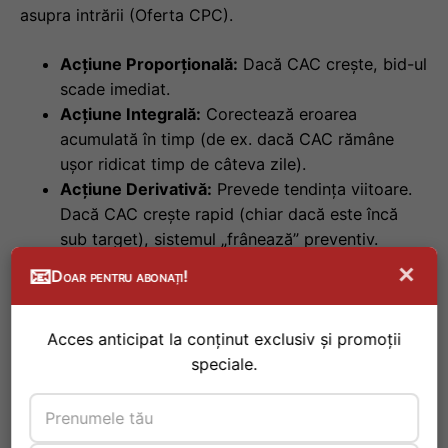
asupra intrării (Oferta CPC).
Acțiune Proporțională:
Dacă CAC crește, bid-ul
scade imediat.
Acțiune Integrală:
Corectează eroarea
acumulată în timp (de ex. dacă CAC rămâne
ușor ridicat timp de câteva zile).
Acțiune Derivativă:
Prevede tendința viitoare.
Dacă CAC crește rapid (chiar dacă este încă
sub target), sistemul „frânează” preventiv.
×
📧
Doar pentru abonați!
Această abordare elimină oscilațiile emoționale ale
media buyer-ilor umani, garantând un CAC plat și
Acces anticipat la conținut exclusiv și promoții
previzibil.
speciale.
Descoperi&tcedil;i mai mult →
Google Drive vs OneDrive vs Dropbox: Ce să