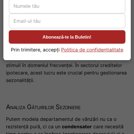
Alegi în 2025?
4. Funcția de Transfer și Răspunsul
în Frecvență
#
Abonează-te la Buletin!
Prin trimitere, accepți
Politica de confidențialitate
Orice
sistem dinamic
are o
Funcție de Transfer H(s)
,
care descrie modul în care sistemul răspunde la
stimuli în domeniul frecvenței. În sectorul creditelor
ipotecare, acest lucru este crucial pentru gestionarea
sezonalității.
Analiza Gâtuirilor Sezoniere
Putem modela departamentul de vânzări nu ca o
rezistență pură, ci ca un
condensator
care necesită
timp pentru a se încărca (gestionarea dosarului) și a