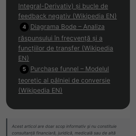
Integral-Derivativ) și bucle de
feedback negativ (Wikipedia EN)
Diagrama Bode – Analiza
răspunsului în frecvență și a
funcțiilor de transfer (Wikipedia
EN)
Purchase funnel – Modelul
teoretic al pâlniei de conversie
(Wikipedia EN)
Acest articol are doar scop informativ și nu constituie
consultanță financiară, juridică, medicală sau de altă