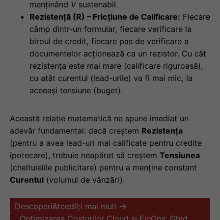
menținând
V
sustenabil.
Rezistență (R) – Fricțiune de Calificare:
Fiecare
câmp dintr-un formular, fiecare verificare la
biroul de credit, fiecare pas de verificare a
documentelor acționează ca un rezistor. Cu cât
rezistența este mai mare (calificare riguroasă),
cu atât curentul (lead-urile) va fi mai mic, la
aceeași tensiune (buget).
Această relație matematică ne spune imediat un
adevăr fundamental: dacă creștem
Rezistența
(pentru a avea lead-uri mai calificate pentru credite
ipotecare), trebuie neapărat să creștem
Tensiunea
(cheltuielile publicitare) pentru a menține constant
Curentul
(volumul de vânzări).
Descoperi&tcedil;i mai mult →
Optimizarea Costurilor Cloud și FinOps: Ghid