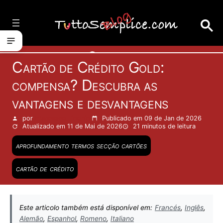
Vai
al
contenuto
Cartões
Cartão de Crédito Gold:
compensa? Descubra as
vantagens e desvantagens
por
Francesco Zinghinì
Publicado em 09 de Jan de 2026
Atualizado em 11 de Mai de 2026
21 minutos
de leitura
aprofundamento termos secção cartões
cartão de crédito
Este articolo também está disponível em:
Francés
,
Inglês
,
Alemão
,
Espanhol
,
Romeno
,
Italiano