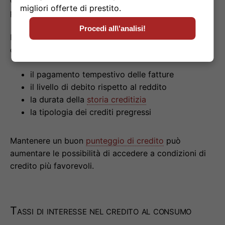
migliori offerte di prestito.
probabilità di ottenere un prestito.
Procedi all\'analisi!
Per determinare il punteggio, gli istituti di credito
considerano vari fattori:
il pagamento tempestivo delle fatture
il livello di debito rispetto al reddito
la durata della
storia creditizia
la tipologia dei crediti pregressi
Mantenere un buon
punteggio di credito
può
aumentare le possibilità di accedere a condizioni di
credito più favorevoli.
Tassi di interesse nel credito al consumo