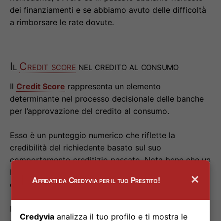
dei finanziamenti e se abbiamo avuto delle difficoltà
a rimborsare le rate dovute.
Il
Credit score
nel credito al consumo
Il
Credit Score
rappresenta un elemento
determinante nel processo decisionale delle banche
per l’approvazione del credito al consumo.
Esso è un punteggio numerico che riflette la
credibilità del richiedente basato sul suo
comportamento creditizio passato. Nota bene che un
basso
credit score
potrebbe farti rientrare nella
×
Affidati da Credyvia per il tuo Prestito!
categoria dei
cattivi pagatori
.
Le persone con un
punteggio di credito
elevato sono
Credyvia
analizza il tuo profilo e ti mostra le
considerate più affidabili e hanno maggiori